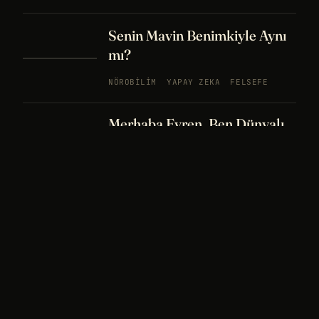
Senin Mavin Benimkiyle Aynı
mı?
NÖROBILIM
YAPAY ZEKA
FELSEFE
Merhaba Evren, Ben Dünyalı
PODCAST
BÖLÜM
242
UZAY
FELSEFE
26 DK
Bir Rüya Kaç Füze Eder?
PODCAST
BÖLÜM 241
UZAY
TARIH
32
DK
Sisin İçinde Bir Şey Yaşıyor