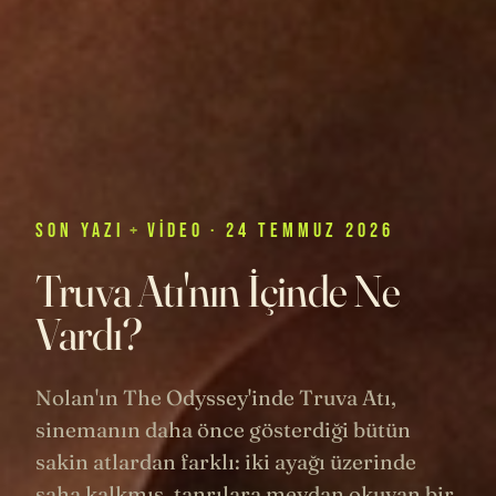
SON
YAZI
+
VIDEO
· 24 TEMMUZ 2026
Truva Atı'nın İçinde Ne
Vardı?
Nolan'ın The Odyssey'inde Truva Atı,
sinemanın daha önce gösterdiği bütün
sakin atlardan farklı: iki ayağı üzerinde
şaha kalkmış, tanrılara meydan okuyan bir