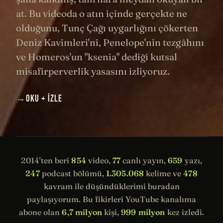
at. Bu videoda o atın içinde gerçekte ne
olduğunu, Tunç Çağı uygarlığını çökerten
Deniz Kavimleri'ni, Penelope'nin tezgâhını
ve Homeros'un "ksenia" dediği kutsal
misafirperverlik yasasını izliyoruz.
→
OKU + İZLE
2014'ten beri
854
video,
77
canlı yayın,
659
yazı,
247
podcast bölümü,
1.305.068
kelime ve
478
kavram ile düşündüklerimi buradan
paylaşıyorum. Bu fikirleri YouTube kanalıma
abone olan
6,7 milyon
kişi,
999 milyon
kez izledi.