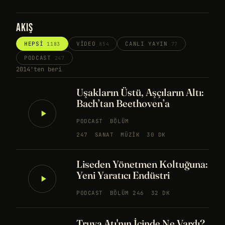
AKIŞ
HEPSI
VIDEO
CANLI YAYIN
1183
854
77
PODCAST
247
2014'ten beri
Uşakların Üstü, Aşçıların Altı:
Bach’tan Beethoven’a
PODCAST
BÖLÜM
247
SANAT
MÜZIK
30 DK
Liseden Yönetmen Koltuğuna:
Yeni Yaratıcı Endüstri
PODCAST
BÖLÜM 246
32 DK
Truva Atı'nın İçinde Ne Vardı?