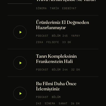
SINEMA
TARIH
EDEBIYAT
Ürünlerimiz El Değmeden
Hazırlanmıştır
PODCAST
BÖLÜM 245
YAPAY
ZEKA
FELSEFE
33 DK
Tanrı Kompleksinin
Frankenstein Hali
PODCAST
BÖLÜM 244
32 DK
Bu Filmi Daha Önce
İzlemiştiniz
PODCAST
BÖLÜM
243
SINEMA
SANAT
26 DK