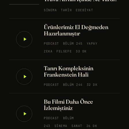
SINEMA
TARIH
EDEBIYAT
Ürünlerimiz El Değmeden
Hazırlanmıştır
PODCAST
BÖLÜM 245
YAPAY
ZEKA
FELSEFE
33 DK
Tanrı Kompleksinin
Frankenstein Hali
PODCAST
BÖLÜM 244
32 DK
Bu Filmi Daha Önce
İzlemiştiniz
PODCAST
BÖLÜM
243
SINEMA
SANAT
26 DK