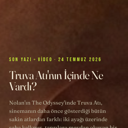
SON
YAZI
+
VIDEO
· 24 TEMMUZ 2026
Truva Atı'nın İçinde Ne
Vardı?
Nolan'ın The Odyssey'inde Truva Atı,
sinemanın daha önce gösterdiği bütün
sakin atlardan farklı: iki ayağı üzerinde
şaha kalkmış, tanrılara meydan okuyan bir