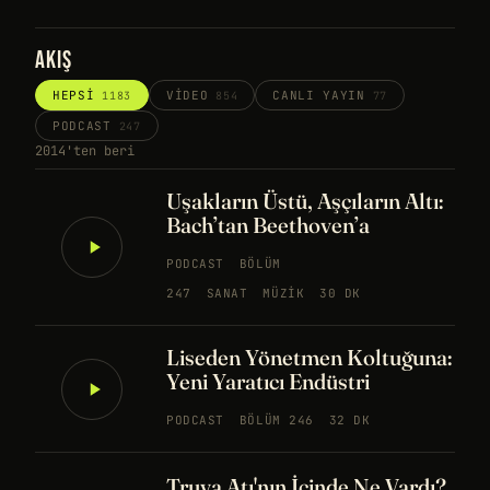
AKIŞ
HEPSI
VIDEO
CANLI YAYIN
1183
854
77
PODCAST
247
2014'ten beri
Uşakların Üstü, Aşçıların Altı:
Bach’tan Beethoven’a
PODCAST
BÖLÜM
247
SANAT
MÜZIK
30 DK
Liseden Yönetmen Koltuğuna:
Yeni Yaratıcı Endüstri
PODCAST
BÖLÜM 246
32 DK
Truva Atı'nın İçinde Ne Vardı?