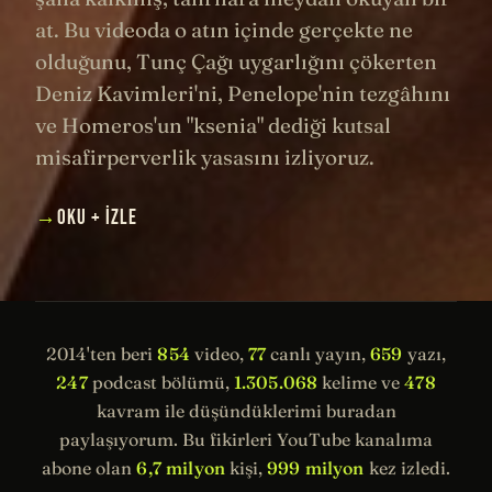
at. Bu videoda o atın içinde gerçekte ne
olduğunu, Tunç Çağı uygarlığını çökerten
Deniz Kavimleri'ni, Penelope'nin tezgâhını
ve Homeros'un "ksenia" dediği kutsal
misafirperverlik yasasını izliyoruz.
→
OKU + İZLE
2014'ten beri
854
video,
77
canlı yayın,
659
yazı,
247
podcast bölümü,
1.305.068
kelime ve
478
kavram ile düşündüklerimi buradan
paylaşıyorum. Bu fikirleri YouTube kanalıma
abone olan
6,7 milyon
kişi,
999 milyon
kez izledi.