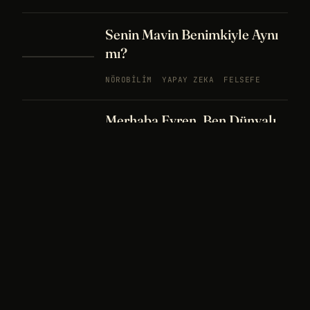
Senin Mavin Benimkiyle Aynı
mı?
NÖROBILIM
YAPAY ZEKA
FELSEFE
Merhaba Evren, Ben Dünyalı
PODCAST
BÖLÜM
242
UZAY
FELSEFE
26 DK
Bir Rüya Kaç Füze Eder?
PODCAST
BÖLÜM 241
UZAY
TARIH
32
DK
Sisin İçinde Bir Şey Yaşıyor