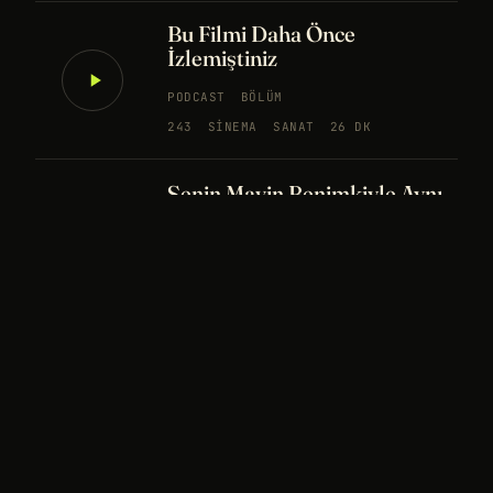
Bu Filmi Daha Önce
İzlemiştiniz
PODCAST
BÖLÜM
243
SINEMA
SANAT
26 DK
Senin Mavin Benimkiyle Aynı
mı?
NÖROBILIM
YAPAY ZEKA
FELSEFE
Merhaba Evren, Ben Dünyalı
PODCAST
BÖLÜM
242
UZAY
FELSEFE
26 DK
Bir Rüya Kaç Füze Eder?