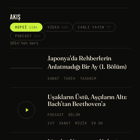
AKIŞ
HEPSI
VIDEO
CANLI YAYIN
1184
855
77
PODCAST
247
2014'ten beri
Japonya'da Rehberlerin
Anlatmadığı Bir Ay (1. Bölüm)
SANAT
TARIH
TASARIM
Uşakların Üstü, Aşçıların Altı:
Bach’tan Beethoven’a
PODCAST
BÖLÜM
247
SANAT
MÜZIK
30 DK