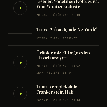
Liseden Yönetmen Koltuğuna:
Yeni Yaratıcı Endüstri
PODCAST
BÖLÜM 246
32 DK
Truva Atı'nın İçinde Ne Vardı?
SINEMA
TARIH
EDEBIYAT
Ürünlerimiz El Değmeden
Hazırlanmıştır
PODCAST
BÖLÜM 245
YAPAY
ZEKA
FELSEFE
33 DK
Tanrı Kompleksinin
Frankenstein Hali
PODCAST
BÖLÜM 244
32 DK