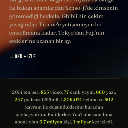
fal bakan adamlardan Senso-ji'de kimsenin
göremediği heykele, Ghibli'nin çekim
yasağından Titanic'e yetişemeyen bir
enstrümana kadar, Tokyo'dan Fuji'nin
eteklerine uzanan bir ay.
→
OKU + İZLE
2014'ten beri
855
video,
77
canlı yayın,
660
yazı,
247
podcast bölümü,
1.309.074
kelime ve
502
kavram ile düşündüklerimi buradan
paylaşıyorum. Bu fikirleri YouTube kanalıma
abone olan
6,7 milyon
kişi,
1 milyar
kez izledi.