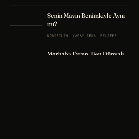
Senin Mavin Benimkiyle Aynı
mı?
NÖROBILIM
YAPAY ZEKA
FELSEFE
Merhaba Evren, Ben Dünyalı
PODCAST
BÖLÜM
242
UZAY
FELSEFE
26 DK
Bir Rüya Kaç Füze Eder?
PODCAST
BÖLÜM 241
UZAY
TARIH
32
DK
Sisin İçinde Bir Şey Yaşıyor