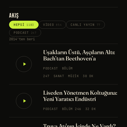
AKIŞ
HEPSI
VIDEO
CANLI YAYIN
1183
854
77
PODCAST
247
2014'ten beri
Uşakların Üstü, Aşçıların Altı:
Bach’tan Beethoven’a
PODCAST
BÖLÜM
247
SANAT
MÜZIK
30 DK
Liseden Yönetmen Koltuğuna:
Yeni Yaratıcı Endüstri
PODCAST
BÖLÜM 246
32 DK
Truva Atı'nın İçinde Ne Vardı?