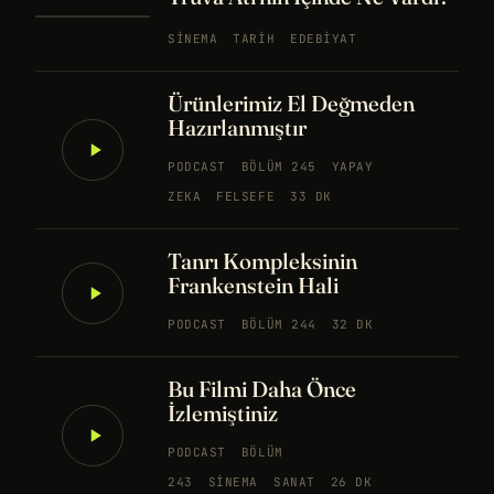
SINEMA
TARIH
EDEBIYAT
Ürünlerimiz El Değmeden
Hazırlanmıştır
PODCAST
BÖLÜM 245
YAPAY
ZEKA
FELSEFE
33 DK
Tanrı Kompleksinin
Frankenstein Hali
PODCAST
BÖLÜM 244
32 DK
Bu Filmi Daha Önce
İzlemiştiniz
PODCAST
BÖLÜM
243
SINEMA
SANAT
26 DK