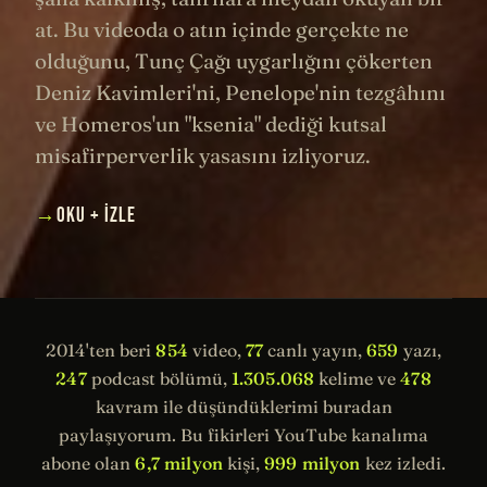
at. Bu videoda o atın içinde gerçekte ne
olduğunu, Tunç Çağı uygarlığını çökerten
Deniz Kavimleri'ni, Penelope'nin tezgâhını
ve Homeros'un "ksenia" dediği kutsal
misafirperverlik yasasını izliyoruz.
→
OKU + İZLE
2014'ten beri
854
video,
77
canlı yayın,
659
yazı,
247
podcast bölümü,
1.305.068
kelime ve
478
kavram ile düşündüklerimi buradan
paylaşıyorum. Bu fikirleri YouTube kanalıma
abone olan
6,7 milyon
kişi,
999 milyon
kez izledi.