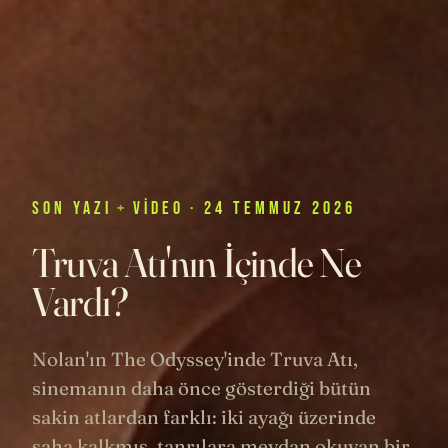
SON
YAZI
+
VIDEO
· 24 TEMMUZ 2026
Truva Atı'nın İçinde Ne
Vardı?
Nolan'ın The Odyssey'inde Truva Atı,
sinemanın daha önce gösterdiği bütün
sakin atlardan farklı: iki ayağı üzerinde
şaha kalkmış, tanrılara meydan okuyan bir