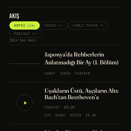
AKIŞ
HEPSI
VIDEO
CANLI YAYIN
1184
855
77
PODCAST
247
2014'ten beri
Japonya'da Rehberlerin
Anlatmadığı Bir Ay (1. Bölüm)
SANAT
TARIH
TASARIM
Uşakların Üstü, Aşçıların Altı:
Bach’tan Beethoven’a
PODCAST
BÖLÜM
247
SANAT
MÜZIK
30 DK