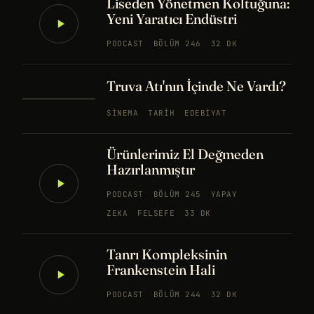
Liseden Yönetmen Koltuğuna:
Yeni Yaratıcı Endüstri
PODCAST
BÖLÜM 246
32 DK
Truva Atı'nın İçinde Ne Vardı?
SINEMA
TARIH
EDEBIYAT
Ürünlerimiz El Değmeden
Hazırlanmıştır
PODCAST
BÖLÜM 245
YAPAY
ZEKA
FELSEFE
33 DK
Tanrı Kompleksinin
Frankenstein Hali
PODCAST
BÖLÜM 244
32 DK