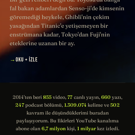
fal bakan adamlardan Senso-ji'de kimsenin
göremediği heykele, Ghibli'nin çekim
yasağından Titanic'e yetişemeyen bir
enstrümana kadar, Tokyo'dan Fuji'nin
eteklerine uzanan bir ay.
→
OKU + İZLE
2014'ten beri
855
video,
77
canlı yayın,
660
yazı,
247
podcast bölümü,
1.309.074
kelime ve
502
kavram ile düşündüklerimi buradan
paylaşıyorum. Bu fikirleri YouTube kanalıma
abone olan
6,7 milyon
kişi,
1 milyar
kez izledi.