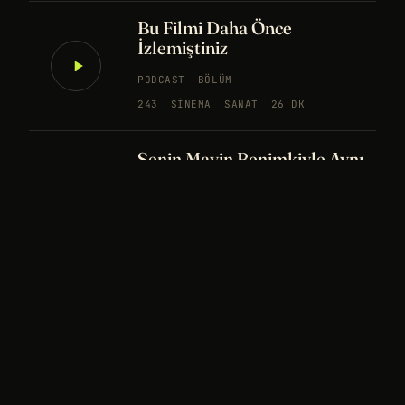
Bu Filmi Daha Önce
İzlemiştiniz
PODCAST
BÖLÜM
243
SINEMA
SANAT
26 DK
Senin Mavin Benimkiyle Aynı
mı?
NÖROBILIM
YAPAY ZEKA
FELSEFE
Merhaba Evren, Ben Dünyalı
PODCAST
BÖLÜM
242
UZAY
FELSEFE
26 DK
Bir Rüya Kaç Füze Eder?