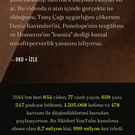
at. Bu videoda o atın içinde gerçekte ne
olduğunu, Tunç Çağı uygarlığını çökerten
Deniz Kavimleri'ni, Penelope'nin tezgâhını
ve Homeros'un "ksenia" dediği kutsal
misafirperverlik yasasını izliyoruz.
→
OKU + İZLE
2014'ten beri
854
video,
77
canlı yayın,
659
yazı,
247
podcast bölümü,
1.305.068
kelime ve
478
kavram ile düşündüklerimi buradan
paylaşıyorum. Bu fikirleri YouTube kanalıma
abone olan
6,7 milyon
kişi,
999 milyon
kez izledi.