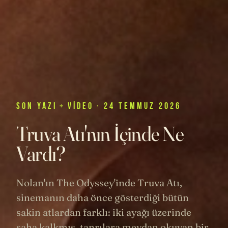
SON
YAZI
+
VIDEO
· 24 TEMMUZ 2026
Truva Atı'nın İçinde Ne
Vardı?
Nolan'ın The Odyssey'inde Truva Atı,
sinemanın daha önce gösterdiği bütün
sakin atlardan farklı: iki ayağı üzerinde
şaha kalkmış, tanrılara meydan okuyan bir