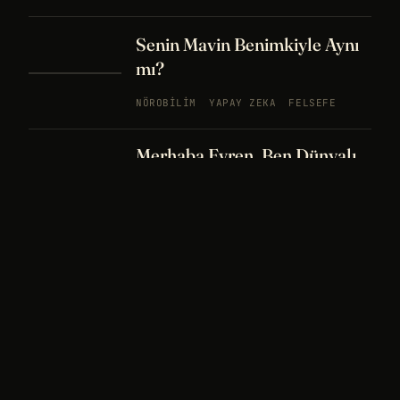
Senin Mavin Benimkiyle Aynı
mı?
NÖROBILIM
YAPAY ZEKA
FELSEFE
Merhaba Evren, Ben Dünyalı
PODCAST
BÖLÜM
242
UZAY
FELSEFE
26 DK
Bir Rüya Kaç Füze Eder?
PODCAST
BÖLÜM 241
UZAY
TARIH
32
DK
Sisin İçinde Bir Şey Yaşıyor