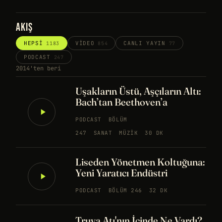
AKIŞ
HEPSI
VIDEO
CANLI YAYIN
1183
854
77
PODCAST
247
2014'ten beri
Uşakların Üstü, Aşçıların Altı:
Bach’tan Beethoven’a
PODCAST
BÖLÜM
247
SANAT
MÜZIK
30 DK
Liseden Yönetmen Koltuğuna:
Yeni Yaratıcı Endüstri
PODCAST
BÖLÜM 246
32 DK
Truva Atı'nın İçinde Ne Vardı?