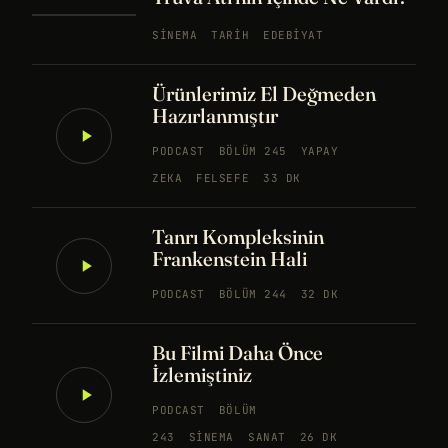
SINEMA
TARIH
EDEBIYAT
Ürünlerimiz El Değmeden
Hazırlanmıştır
PODCAST
BÖLÜM 245
YAPAY
ZEKA
FELSEFE
33 DK
Tanrı Kompleksinin
Frankenstein Hali
PODCAST
BÖLÜM 244
32 DK
Bu Filmi Daha Önce
İzlemiştiniz
PODCAST
BÖLÜM
243
SINEMA
SANAT
26 DK