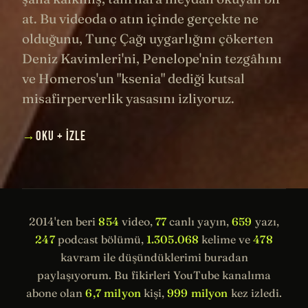
at. Bu videoda o atın içinde gerçekte ne
olduğunu, Tunç Çağı uygarlığını çökerten
Deniz Kavimleri'ni, Penelope'nin tezgâhını
ve Homeros'un "ksenia" dediği kutsal
misafirperverlik yasasını izliyoruz.
→
OKU + İZLE
2014'ten beri
854
video,
77
canlı yayın,
659
yazı,
247
podcast bölümü,
1.305.068
kelime ve
478
kavram ile düşündüklerimi buradan
paylaşıyorum. Bu fikirleri YouTube kanalıma
abone olan
6,7 milyon
kişi,
999 milyon
kez izledi.