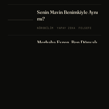
Senin Mavin Benimkiyle Aynı
mı?
NÖROBILIM
YAPAY ZEKA
FELSEFE
Merhaba Evren, Ben Dünyalı
PODCAST
BÖLÜM
242
UZAY
FELSEFE
26 DK
Bir Rüya Kaç Füze Eder?
PODCAST
BÖLÜM 241
UZAY
TARIH
32
DK
Sisin İçinde Bir Şey Yaşıyor