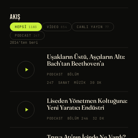
AKIŞ
HEPSI
VIDEO
CANLI YAYIN
1183
854
77
PODCAST
247
2014'ten beri
Uşakların Üstü, Aşçıların Altı:
Bach’tan Beethoven’a
PODCAST
BÖLÜM
247
SANAT
MÜZIK
30 DK
Liseden Yönetmen Koltuğuna:
Yeni Yaratıcı Endüstri
PODCAST
BÖLÜM 246
32 DK
Truva Atı'nın İçinde Ne Vardı?