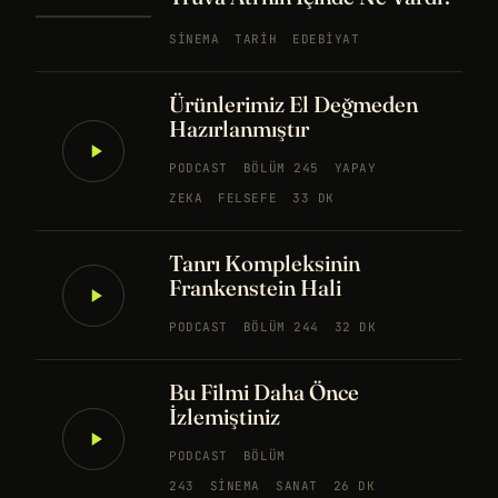
SINEMA
TARIH
EDEBIYAT
Ürünlerimiz El Değmeden
Hazırlanmıştır
PODCAST
BÖLÜM 245
YAPAY
ZEKA
FELSEFE
33 DK
Tanrı Kompleksinin
Frankenstein Hali
PODCAST
BÖLÜM 244
32 DK
Bu Filmi Daha Önce
İzlemiştiniz
PODCAST
BÖLÜM
243
SINEMA
SANAT
26 DK