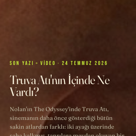
SON
YAZI
+
VIDEO
· 24 TEMMUZ 2026
Truva Atı'nın İçinde Ne
Vardı?
Nolan'ın The Odyssey'inde Truva Atı,
sinemanın daha önce gösterdiği bütün
sakin atlardan farklı: iki ayağı üzerinde
şaha kalkmış, tanrılara meydan okuyan bir