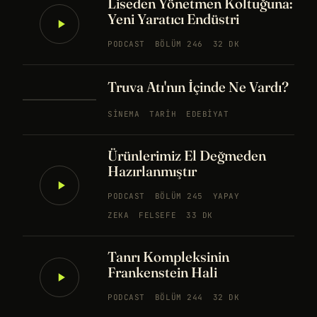
Liseden Yönetmen Koltuğuna:
Yeni Yaratıcı Endüstri
PODCAST
BÖLÜM 246
32 DK
Truva Atı'nın İçinde Ne Vardı?
SINEMA
TARIH
EDEBIYAT
Ürünlerimiz El Değmeden
Hazırlanmıştır
PODCAST
BÖLÜM 245
YAPAY
ZEKA
FELSEFE
33 DK
Tanrı Kompleksinin
Frankenstein Hali
PODCAST
BÖLÜM 244
32 DK