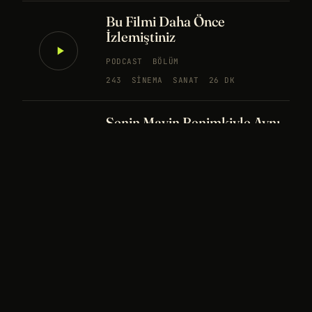
Bu Filmi Daha Önce
İzlemiştiniz
PODCAST
BÖLÜM
243
SINEMA
SANAT
26 DK
Senin Mavin Benimkiyle Aynı
mı?
NÖROBILIM
YAPAY ZEKA
FELSEFE
Merhaba Evren, Ben Dünyalı
PODCAST
BÖLÜM
242
UZAY
FELSEFE
26 DK
Bir Rüya Kaç Füze Eder?