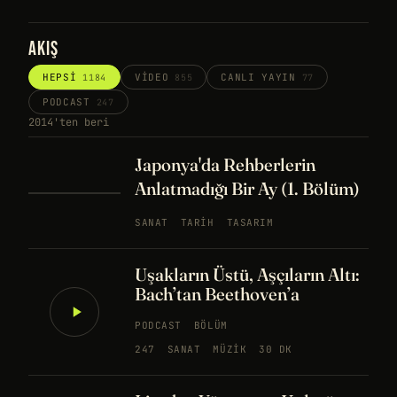
AKIŞ
HEPSI
VIDEO
CANLI YAYIN
1184
855
77
PODCAST
247
2014'ten beri
Japonya'da Rehberlerin
Anlatmadığı Bir Ay (1. Bölüm)
SANAT
TARIH
TASARIM
Uşakların Üstü, Aşçıların Altı:
Bach’tan Beethoven’a
PODCAST
BÖLÜM
247
SANAT
MÜZIK
30 DK