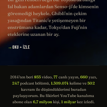
fal bakan adamlardan Senso-ji'de kimsenin
göremediği heykele, Ghibli'nin çekim
yasağından Titanic'e yetişemeyen bir
enstrümana kadar, Tokyo'dan Fuji'nin
eteklerine uzanan bir ay.
→
OKU + İZLE
2014'ten beri
855
video,
77
canlı yayın,
660
yazı,
247
podcast bölümü,
1.309.074
kelime ve
502
kavram ile düşündüklerimi buradan
paylaşıyorum. Bu fikirleri YouTube kanalıma
abone olan
6,7 milyon
kişi,
1 milyar
kez izledi.