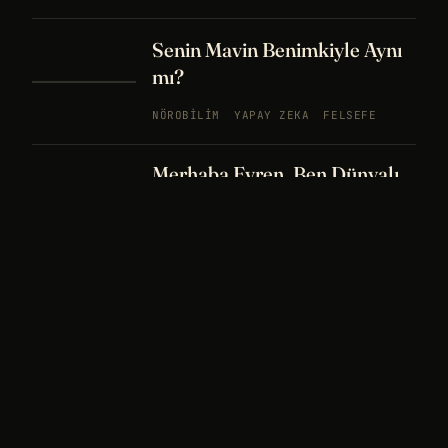
Senin Mavin Benimkiyle Aynı
mı?
NÖROBILIM
YAPAY ZEKA
FELSEFE
Merhaba Evren, Ben Dünyalı
PODCAST
BÖLÜM
242
UZAY
FELSEFE
26 DK
Bir Rüya Kaç Füze Eder?
PODCAST
BÖLÜM 241
UZAY
TARIH
32
DK
Sisin İçinde Bir Şey Yaşıyor