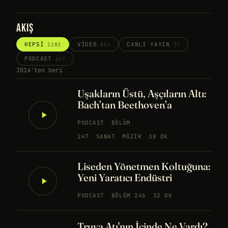
AKIŞ
HEPSI
VIDEO
CANLI YAYIN
1183
854
77
PODCAST
247
2014'ten beri
Uşakların Üstü, Aşçıların Altı:
Bach’tan Beethoven’a
PODCAST
BÖLÜM
247
SANAT
MÜZIK
30 DK
Liseden Yönetmen Koltuğuna:
Yeni Yaratıcı Endüstri
PODCAST
BÖLÜM 246
32 DK
Truva Atı'nın İçinde Ne Vardı?