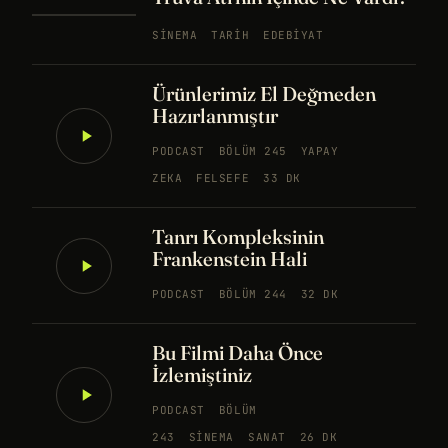
SINEMA
TARIH
EDEBIYAT
Ürünlerimiz El Değmeden
Hazırlanmıştır
PODCAST
BÖLÜM 245
YAPAY
ZEKA
FELSEFE
33 DK
Tanrı Kompleksinin
Frankenstein Hali
PODCAST
BÖLÜM 244
32 DK
Bu Filmi Daha Önce
İzlemiştiniz
PODCAST
BÖLÜM
243
SINEMA
SANAT
26 DK