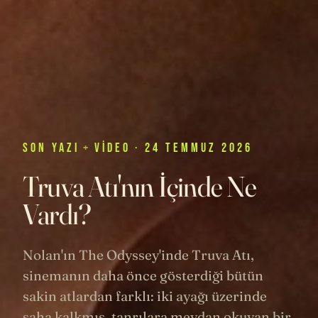
SON
YAZI
+
VIDEO
· 24 TEMMUZ 2026
Truva Atı'nın İçinde Ne
Vardı?
Nolan'ın The Odyssey'inde Truva Atı,
sinemanın daha önce gösterdiği bütün
sakin atlardan farklı: iki ayağı üzerinde
şaha kalkmış, tanrılara meydan okuyan bir