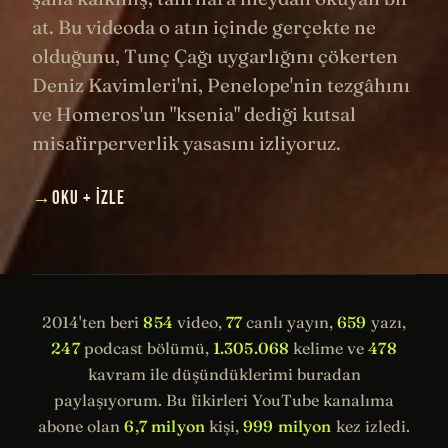
at. Bu videoda o atın içinde gerçekte ne
olduğunu, Tunç Çağı uygarlığını çökerten
Deniz Kavimleri'ni, Penelope'nin tezgâhını
ve Homeros'un "ksenia" dediği kutsal
misafirperverlik yasasını izliyoruz.
→
OKU + İZLE
2014'ten beri
854
video,
77
canlı yayın,
659
yazı,
247
podcast bölümü,
1.305.068
kelime ve
478
kavram ile düşündüklerimi buradan
paylaşıyorum. Bu fikirleri YouTube kanalıma
abone olan
6,7 milyon
kişi,
999 milyon
kez izledi.