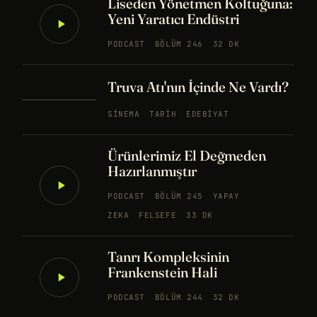
Liseden Yönetmen Koltuğuna:
Yeni Yaratıcı Endüstri
PODCAST
BÖLÜM 246
32 DK
Truva Atı'nın İçinde Ne Vardı?
SINEMA
TARIH
EDEBIYAT
Ürünlerimiz El Değmeden
Hazırlanmıştır
PODCAST
BÖLÜM 245
YAPAY
ZEKA
FELSEFE
33 DK
Tanrı Kompleksinin
Frankenstein Hali
PODCAST
BÖLÜM 244
32 DK