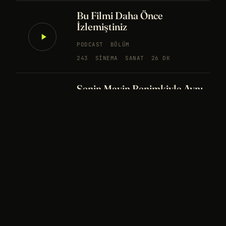
Bu Filmi Daha Önce
İzlemiştiniz
PODCAST
BÖLÜM
243
SINEMA
SANAT
26 DK
Senin Mavin Benimkiyle Aynı
mı?
NÖROBILIM
YAPAY ZEKA
FELSEFE
Merhaba Evren, Ben Dünyalı
PODCAST
BÖLÜM
242
UZAY
FELSEFE
26 DK
Bir Rüya Kaç Füze Eder?