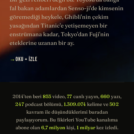
fal bakan adamlardan Senso-ji'de kimsenin
göremediği heykele, Ghibli'nin çekim
yasağından Titanic'e yetişemeyen bir
enstrümana kadar, Tokyo'dan Fuji'nin
eteklerine uzanan bir ay.
→
OKU + İZLE
2014'ten beri
855
video,
77
canlı yayın,
660
yazı,
247
podcast bölümü,
1.309.074
kelime ve
502
kavram ile düşündüklerimi buradan
paylaşıyorum. Bu fikirleri YouTube kanalıma
abone olan
6,7 milyon
kişi,
1 milyar
kez izledi.