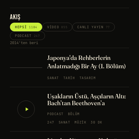
AKIŞ
HEPSI
VIDEO
CANLI YAYIN
1184
855
77
PODCAST
247
2014'ten beri
Japonya'da Rehberlerin
Anlatmadığı Bir Ay (1. Bölüm)
SANAT
TARIH
TASARIM
Uşakların Üstü, Aşçıların Altı:
Bach’tan Beethoven’a
PODCAST
BÖLÜM
247
SANAT
MÜZIK
30 DK