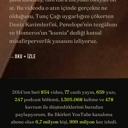
at. Bu videoda o atın içinde gerçekte ne
olduğunu, Tunç Çağı uygarlığını çökerten
Deniz Kavimleri'ni, Penelope'nin tezgâhını
ve Homeros'un "ksenia" dediği kutsal
misafirperverlik yasasını izliyoruz.
→
OKU + İZLE
2014'ten beri
854
video,
77
canlı yayın,
659
yazı,
247
podcast bölümü,
1.305.068
kelime ve
478
kavram ile düşündüklerimi buradan
paylaşıyorum. Bu fikirleri YouTube kanalıma
abone olan
6,7 milyon
kişi,
999 milyon
kez izledi.