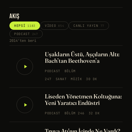
AKIŞ
HEPSI
VIDEO
CANLI YAYIN
1183
854
77
PODCAST
247
2014'ten beri
Uşakların Üstü, Aşçıların Altı:
Bach’tan Beethoven’a
PODCAST
BÖLÜM
247
SANAT
MÜZIK
30 DK
Liseden Yönetmen Koltuğuna:
Yeni Yaratıcı Endüstri
PODCAST
BÖLÜM 246
32 DK
Truva Atı'nın İçinde Ne Vardı?