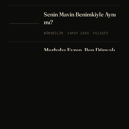
Senin Mavin Benimkiyle Aynı
mı?
NÖROBILIM
YAPAY ZEKA
FELSEFE
Merhaba Evren, Ben Dünyalı
PODCAST
BÖLÜM
242
UZAY
FELSEFE
26 DK
Bir Rüya Kaç Füze Eder?
PODCAST
BÖLÜM 241
UZAY
TARIH
32
DK
Sisin İçinde Bir Şey Yaşıyor