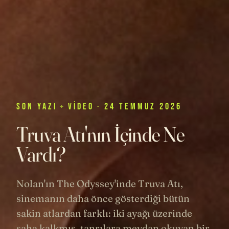
SON
YAZI
+
VIDEO
· 24 TEMMUZ 2026
Truva Atı'nın İçinde Ne
Vardı?
Nolan'ın The Odyssey'inde Truva Atı,
sinemanın daha önce gösterdiği bütün
sakin atlardan farklı: iki ayağı üzerinde
şaha kalkmış, tanrılara meydan okuyan bir