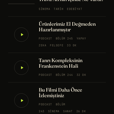
SINEMA
TARIH
EDEBIYAT
Ürünlerimiz El Değmeden
Hazırlanmıştır
PODCAST
BÖLÜM 245
YAPAY
ZEKA
FELSEFE
33 DK
Tanrı Kompleksinin
Frankenstein Hali
PODCAST
BÖLÜM 244
32 DK
Bu Filmi Daha Önce
İzlemiştiniz
PODCAST
BÖLÜM
243
SINEMA
SANAT
26 DK