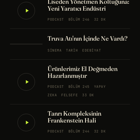
Liseden Yönetmen Koltuğuna:
Yeni Yaratıcı Endüstri
PODCAST
BÖLÜM 246
32 DK
Truva Atı'nın İçinde Ne Vardı?
SINEMA
TARIH
EDEBIYAT
Ürünlerimiz El Değmeden
Hazırlanmıştır
PODCAST
BÖLÜM 245
YAPAY
ZEKA
FELSEFE
33 DK
Tanrı Kompleksinin
Frankenstein Hali
PODCAST
BÖLÜM 244
32 DK