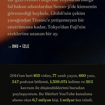
fal bakan adamlardan Senso-ji'de kimsenin
göremediği heykele, Ghibli'nin çekim
yasağından Titanic'e yetişemeyen bir
enstrümana kadar, Tokyo'dan Fuji'nin
eteklerine uzanan bir ay.
→
OKU + İZLE
2014'ten beri
855
video,
77
canlı yayın,
660
yazı,
247
podcast bölümü,
1.309.074
kelime ve
502
kavram ile düşündüklerimi buradan
paylaşıyorum. Bu fikirleri YouTube kanalıma
abone olan
6,7 milyon
kişi,
1 milyar
kez izledi.