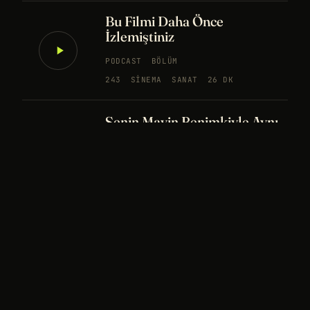
Bu Filmi Daha Önce
İzlemiştiniz
PODCAST
BÖLÜM
243
SINEMA
SANAT
26 DK
Senin Mavin Benimkiyle Aynı
mı?
NÖROBILIM
YAPAY ZEKA
FELSEFE
Merhaba Evren, Ben Dünyalı
PODCAST
BÖLÜM
242
UZAY
FELSEFE
26 DK
Bir Rüya Kaç Füze Eder?