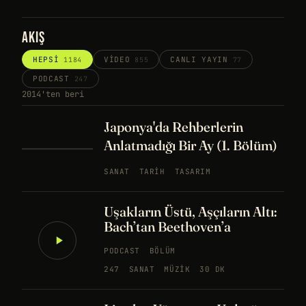
AKIŞ
HEPSI
VIDEO
CANLI YAYIN
1184
855
77
PODCAST
247
2014'ten beri
Japonya'da Rehberlerin
Anlatmadığı Bir Ay (1. Bölüm)
SANAT
TARIH
TASARIM
Uşakların Üstü, Aşçıların Altı:
Bach’tan Beethoven’a
PODCAST
BÖLÜM
247
SANAT
MÜZIK
30 DK