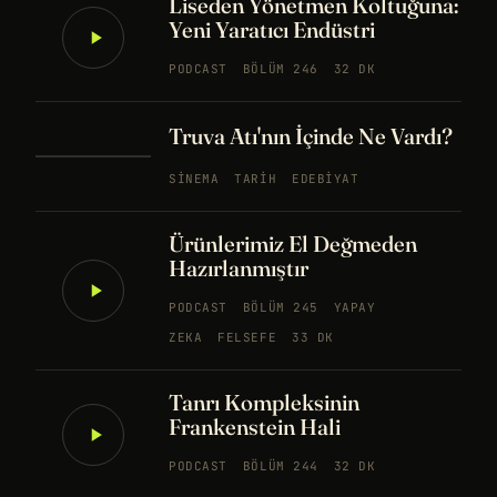
Liseden Yönetmen Koltuğuna:
Yeni Yaratıcı Endüstri
PODCAST
BÖLÜM 246
32 DK
Truva Atı'nın İçinde Ne Vardı?
SINEMA
TARIH
EDEBIYAT
Ürünlerimiz El Değmeden
Hazırlanmıştır
PODCAST
BÖLÜM 245
YAPAY
ZEKA
FELSEFE
33 DK
Tanrı Kompleksinin
Frankenstein Hali
PODCAST
BÖLÜM 244
32 DK