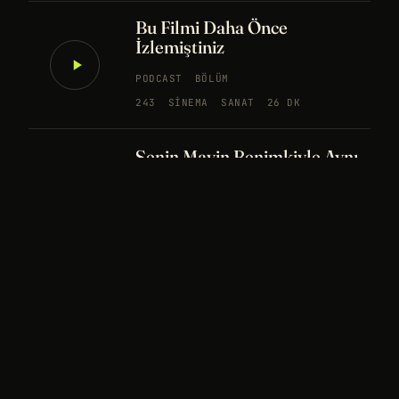
Bu Filmi Daha Önce
İzlemiştiniz
PODCAST
BÖLÜM
243
SINEMA
SANAT
26 DK
Senin Mavin Benimkiyle Aynı
mı?
NÖROBILIM
YAPAY ZEKA
FELSEFE
Merhaba Evren, Ben Dünyalı
PODCAST
BÖLÜM
242
UZAY
FELSEFE
26 DK
Bir Rüya Kaç Füze Eder?