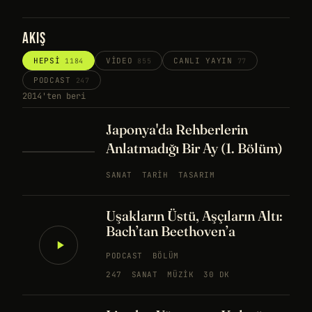
AKIŞ
HEPSI
VIDEO
CANLI YAYIN
1184
855
77
PODCAST
247
2014'ten beri
Japonya'da Rehberlerin
Anlatmadığı Bir Ay (1. Bölüm)
SANAT
TARIH
TASARIM
Uşakların Üstü, Aşçıların Altı:
Bach’tan Beethoven’a
PODCAST
BÖLÜM
247
SANAT
MÜZIK
30 DK