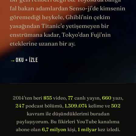
fal bakan adamlardan Senso-ji'de kimsenin
göremediği heykele, Ghibli'nin çekim
yasağından Titanic'e yetişemeyen bir
enstrümana kadar, Tokyo'dan Fuji'nin
eteklerine uzanan bir ay.
→
OKU + İZLE
2014'ten beri
855
video,
77
canlı yayın,
660
yazı,
247
podcast bölümü,
1.309.074
kelime ve
502
kavram ile düşündüklerimi buradan
paylaşıyorum. Bu fikirleri YouTube kanalıma
abone olan
6,7 milyon
kişi,
1 milyar
kez izledi.