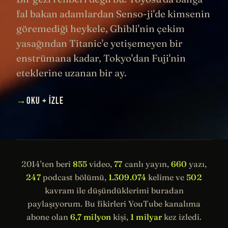
fal bakan adamlardan Senso-ji'de kimsenin
göremediği heykele, Ghibli'nin çekim
yasağından Titanic'e yetişemeyen bir
enstrümana kadar, Tokyo'dan Fuji'nin
eteklerine uzanan bir ay.
→
OKU + İZLE
2014'ten beri
855
video,
77
canlı yayın,
660
yazı,
247
podcast bölümü,
1.309.074
kelime ve
502
kavram ile düşündüklerimi buradan
paylaşıyorum. Bu fikirleri YouTube kanalıma
abone olan
6,7 milyon
kişi,
1 milyar
kez izledi.