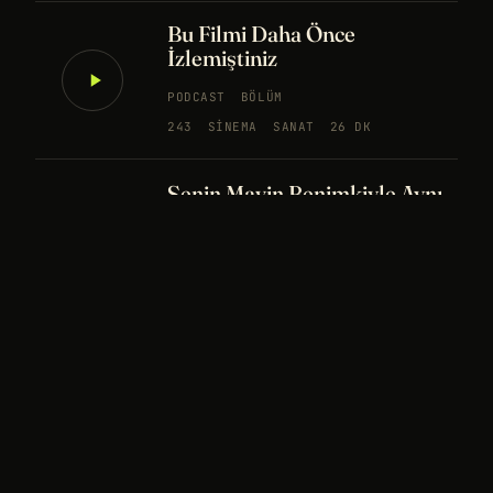
Bu Filmi Daha Önce
İzlemiştiniz
PODCAST
BÖLÜM
243
SINEMA
SANAT
26 DK
Senin Mavin Benimkiyle Aynı
mı?
NÖROBILIM
YAPAY ZEKA
FELSEFE
Merhaba Evren, Ben Dünyalı
PODCAST
BÖLÜM
242
UZAY
FELSEFE
26 DK
Bir Rüya Kaç Füze Eder?