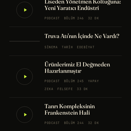
Liseden Yönetmen Koltuğuna:
Yeni Yaratıcı Endüstri
PODCAST
BÖLÜM 246
32 DK
Truva Atı'nın İçinde Ne Vardı?
SINEMA
TARIH
EDEBIYAT
Ürünlerimiz El Değmeden
Hazırlanmıştır
PODCAST
BÖLÜM 245
YAPAY
ZEKA
FELSEFE
33 DK
Tanrı Kompleksinin
Frankenstein Hali
PODCAST
BÖLÜM 244
32 DK