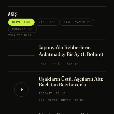
AKIŞ
HEPSI
VIDEO
CANLI YAYIN
1184
855
77
PODCAST
247
2014'ten beri
Japonya'da Rehberlerin
Anlatmadığı Bir Ay (1. Bölüm)
SANAT
TARIH
TASARIM
Uşakların Üstü, Aşçıların Altı:
Bach’tan Beethoven’a
PODCAST
BÖLÜM
247
SANAT
MÜZIK
30 DK