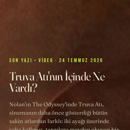
SON
YAZI
+
VIDEO
· 24 TEMMUZ 2026
Truva Atı'nın İçinde Ne
Vardı?
Nolan'ın The Odyssey'inde Truva Atı,
sinemanın daha önce gösterdiği bütün
sakin atlardan farklı: iki ayağı üzerinde
şaha kalkmış, tanrılara meydan okuyan bir