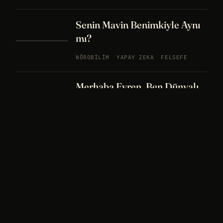
Senin Mavin Benimkiyle Aynı
mı?
NÖROBILIM
YAPAY ZEKA
FELSEFE
Merhaba Evren, Ben Dünyalı
PODCAST
BÖLÜM
242
UZAY
FELSEFE
26 DK
Bir Rüya Kaç Füze Eder?
PODCAST
BÖLÜM 241
UZAY
TARIH
32
DK
Sisin İçinde Bir Şey Yaşıyor