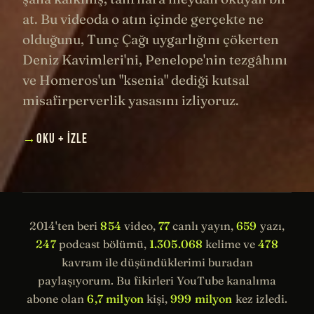
at. Bu videoda o atın içinde gerçekte ne
olduğunu, Tunç Çağı uygarlığını çökerten
Deniz Kavimleri'ni, Penelope'nin tezgâhını
ve Homeros'un "ksenia" dediği kutsal
misafirperverlik yasasını izliyoruz.
→
OKU + İZLE
2014'ten beri
854
video,
77
canlı yayın,
659
yazı,
247
podcast bölümü,
1.305.068
kelime ve
478
kavram ile düşündüklerimi buradan
paylaşıyorum. Bu fikirleri YouTube kanalıma
abone olan
6,7 milyon
kişi,
999 milyon
kez izledi.