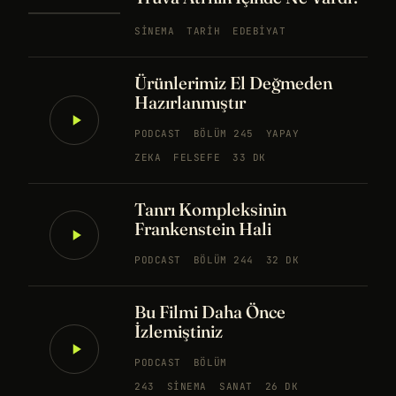
SINEMA
TARIH
EDEBIYAT
Ürünlerimiz El Değmeden
Hazırlanmıştır
PODCAST
BÖLÜM 245
YAPAY
ZEKA
FELSEFE
33 DK
Tanrı Kompleksinin
Frankenstein Hali
PODCAST
BÖLÜM 244
32 DK
Bu Filmi Daha Önce
İzlemiştiniz
PODCAST
BÖLÜM
243
SINEMA
SANAT
26 DK