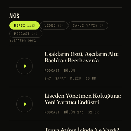
AKIŞ
HEPSI
VIDEO
CANLI YAYIN
1183
854
77
PODCAST
247
2014'ten beri
Uşakların Üstü, Aşçıların Altı:
Bach’tan Beethoven’a
PODCAST
BÖLÜM
247
SANAT
MÜZIK
30 DK
Liseden Yönetmen Koltuğuna:
Yeni Yaratıcı Endüstri
PODCAST
BÖLÜM 246
32 DK
Truva Atı'nın İçinde Ne Vardı?