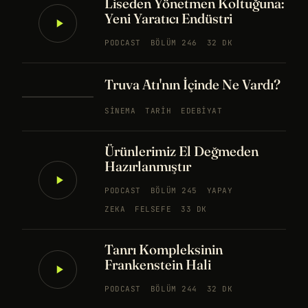
Liseden Yönetmen Koltuğuna:
Yeni Yaratıcı Endüstri
PODCAST
BÖLÜM 246
32 DK
Truva Atı'nın İçinde Ne Vardı?
SINEMA
TARIH
EDEBIYAT
Ürünlerimiz El Değmeden
Hazırlanmıştır
PODCAST
BÖLÜM 245
YAPAY
ZEKA
FELSEFE
33 DK
Tanrı Kompleksinin
Frankenstein Hali
PODCAST
BÖLÜM 244
32 DK