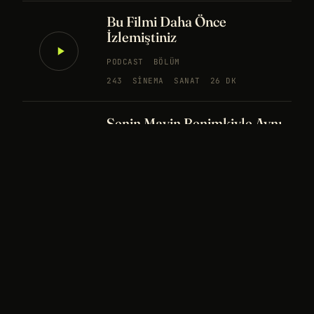
Bu Filmi Daha Önce
İzlemiştiniz
PODCAST
BÖLÜM
243
SINEMA
SANAT
26 DK
Senin Mavin Benimkiyle Aynı
mı?
NÖROBILIM
YAPAY ZEKA
FELSEFE
Merhaba Evren, Ben Dünyalı
PODCAST
BÖLÜM
242
UZAY
FELSEFE
26 DK
Bir Rüya Kaç Füze Eder?