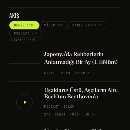
AKIŞ
HEPSI
VIDEO
CANLI YAYIN
1184
855
77
PODCAST
247
2014'ten beri
Japonya'da Rehberlerin
Anlatmadığı Bir Ay (1. Bölüm)
SANAT
TARIH
TASARIM
Uşakların Üstü, Aşçıların Altı:
Bach’tan Beethoven’a
PODCAST
BÖLÜM
247
SANAT
MÜZIK
30 DK