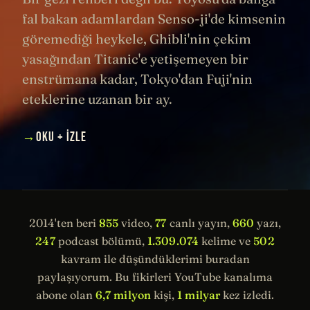
fal bakan adamlardan Senso-ji'de kimsenin
göremediği heykele, Ghibli'nin çekim
yasağından Titanic'e yetişemeyen bir
enstrümana kadar, Tokyo'dan Fuji'nin
eteklerine uzanan bir ay.
→
OKU + İZLE
2014'ten beri
855
video,
77
canlı yayın,
660
yazı,
247
podcast bölümü,
1.309.074
kelime ve
502
kavram ile düşündüklerimi buradan
paylaşıyorum. Bu fikirleri YouTube kanalıma
abone olan
6,7 milyon
kişi,
1 milyar
kez izledi.