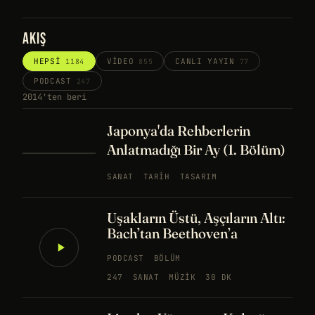
AKIŞ
HEPSI
VIDEO
CANLI YAYIN
1184
855
77
PODCAST
247
2014'ten beri
Japonya'da Rehberlerin
Anlatmadığı Bir Ay (1. Bölüm)
SANAT
TARIH
TASARIM
Uşakların Üstü, Aşçıların Altı:
Bach’tan Beethoven’a
PODCAST
BÖLÜM
247
SANAT
MÜZIK
30 DK