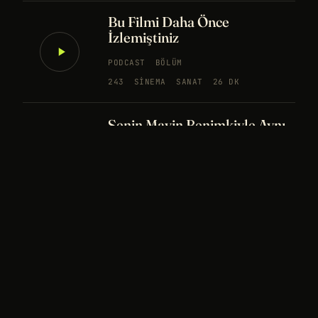
Bu Filmi Daha Önce
İzlemiştiniz
PODCAST
BÖLÜM
243
SINEMA
SANAT
26 DK
Senin Mavin Benimkiyle Aynı
mı?
NÖROBILIM
YAPAY ZEKA
FELSEFE
Merhaba Evren, Ben Dünyalı
PODCAST
BÖLÜM
242
UZAY
FELSEFE
26 DK
Bir Rüya Kaç Füze Eder?