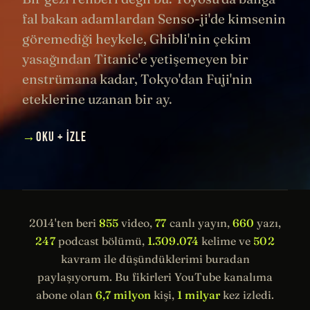
fal bakan adamlardan Senso-ji'de kimsenin
göremediği heykele, Ghibli'nin çekim
yasağından Titanic'e yetişemeyen bir
enstrümana kadar, Tokyo'dan Fuji'nin
eteklerine uzanan bir ay.
→
OKU + İZLE
2014'ten beri
855
video,
77
canlı yayın,
660
yazı,
247
podcast bölümü,
1.309.074
kelime ve
502
kavram ile düşündüklerimi buradan
paylaşıyorum. Bu fikirleri YouTube kanalıma
abone olan
6,7 milyon
kişi,
1 milyar
kez izledi.