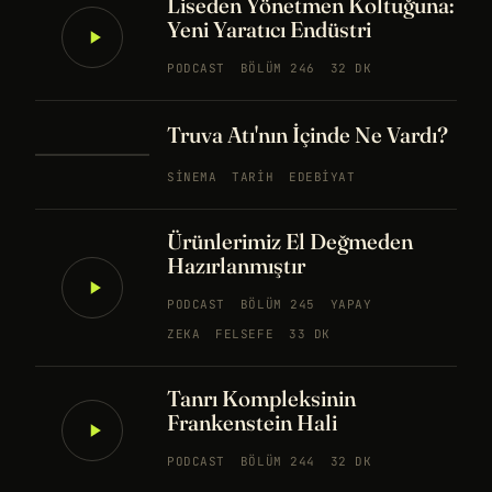
Liseden Yönetmen Koltuğuna:
Yeni Yaratıcı Endüstri
PODCAST
BÖLÜM 246
32 DK
Truva Atı'nın İçinde Ne Vardı?
SINEMA
TARIH
EDEBIYAT
Ürünlerimiz El Değmeden
Hazırlanmıştır
PODCAST
BÖLÜM 245
YAPAY
ZEKA
FELSEFE
33 DK
Tanrı Kompleksinin
Frankenstein Hali
PODCAST
BÖLÜM 244
32 DK