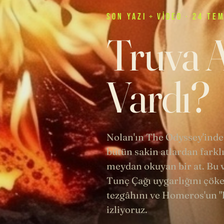
SON
YAZI
+
VIDEO
· 24 TE
Truva A
Vardı?
Nolan'ın The Odyssey'inde
bütün sakin atlardan farklı
meydan okuyan bir at. Bu v
Tunç Çağı uygarlığını çöke
tezgâhını ve Homeros'un "k
izliyoruz.