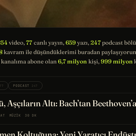
854
video,
77
canlı yayın,
659
yazı,
247
podcast böl
8
kavram ile düşündüklerimi buradan paylaşıyorum.
kanalıma abone olan
6,7 milyon
kişi,
999 milyon
k
PODCAST
77
247
, Aşçıların Altı: Bach’tan Beethoven’
NAT
MÜZIK
30 DK
men Koltuğuna: Yeni Yaratıcı Endüst