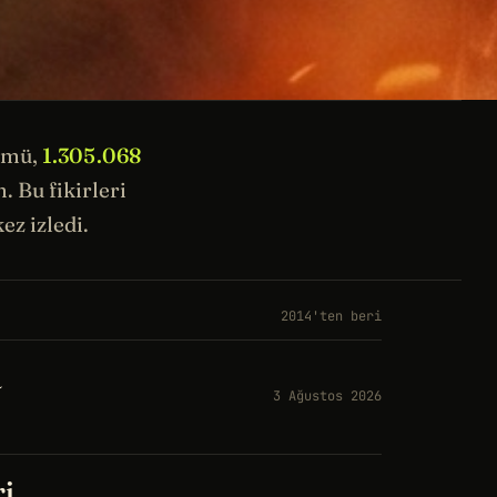
ümü,
1.305.068
 Bu fikirleri
ez izledi.
2014'ten beri
a
3 Ağustos 2026
ri