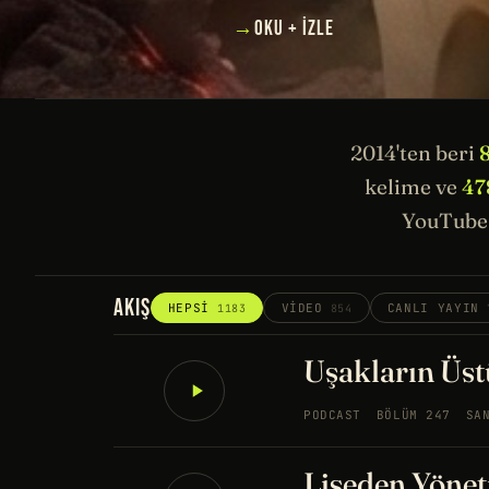
→
OKU + İZLE
2014'ten beri
kelime ve
47
YouTube 
AKIŞ
HEPSI
VIDEO
CANLI YAYIN
1183
854
Uşakların Üstü
PODCAST
BÖLÜM 247
SA
Liseden Yönet