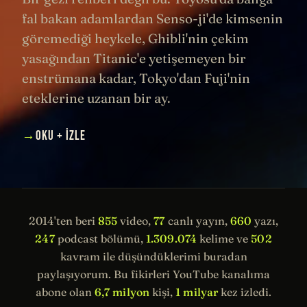
fal bakan adamlardan Senso-ji'de kimsenin
göremediği heykele, Ghibli'nin çekim
yasağından Titanic'e yetişemeyen bir
enstrümana kadar, Tokyo'dan Fuji'nin
eteklerine uzanan bir ay.
→
OKU + İZLE
2014'ten beri
855
video,
77
canlı yayın,
660
yazı,
247
podcast bölümü,
1.309.074
kelime ve
502
kavram ile düşündüklerimi buradan
paylaşıyorum. Bu fikirleri YouTube kanalıma
abone olan
6,7 milyon
kişi,
1 milyar
kez izledi.