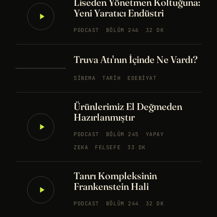
Liseden Yönetmen Koltuğuna:
Yeni Yaratıcı Endüstri
PODCAST
BÖLÜM 246
32 DK
Truva Atı'nın İçinde Ne Vardı?
SINEMA
TARIH
EDEBIYAT
Ürünlerimiz El Değmeden
Hazırlanmıştır
PODCAST
BÖLÜM 245
YAPAY
ZEKA
FELSEFE
33 DK
Tanrı Kompleksinin
Frankenstein Hali
PODCAST
BÖLÜM 244
32 DK