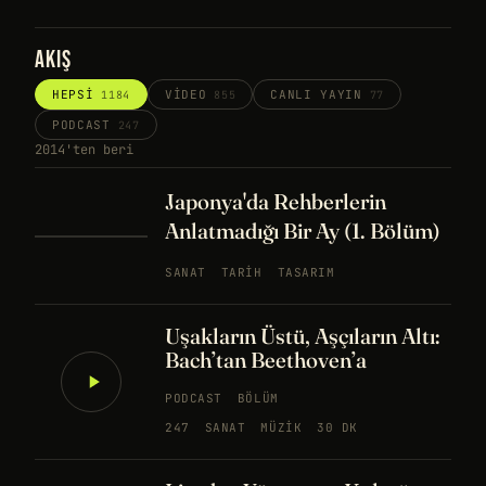
AKIŞ
HEPSI
VIDEO
CANLI YAYIN
1184
855
77
PODCAST
247
2014'ten beri
Japonya'da Rehberlerin
Anlatmadığı Bir Ay (1. Bölüm)
SANAT
TARIH
TASARIM
Uşakların Üstü, Aşçıların Altı:
Bach’tan Beethoven’a
PODCAST
BÖLÜM
247
SANAT
MÜZIK
30 DK