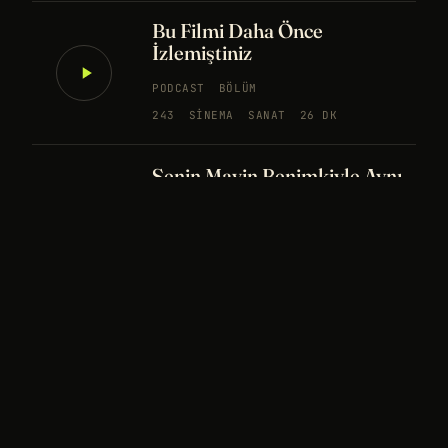
Bu Filmi Daha Önce
İzlemiştiniz
PODCAST
BÖLÜM
243
SINEMA
SANAT
26 DK
Senin Mavin Benimkiyle Aynı
mı?
NÖROBILIM
YAPAY ZEKA
FELSEFE
Merhaba Evren, Ben Dünyalı
PODCAST
BÖLÜM
242
UZAY
FELSEFE
26 DK
Bir Rüya Kaç Füze Eder?