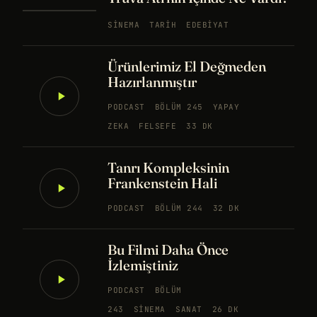
SINEMA
TARIH
EDEBIYAT
Ürünlerimiz El Değmeden
Hazırlanmıştır
PODCAST
BÖLÜM 245
YAPAY
ZEKA
FELSEFE
33 DK
Tanrı Kompleksinin
Frankenstein Hali
PODCAST
BÖLÜM 244
32 DK
Bu Filmi Daha Önce
İzlemiştiniz
PODCAST
BÖLÜM
243
SINEMA
SANAT
26 DK