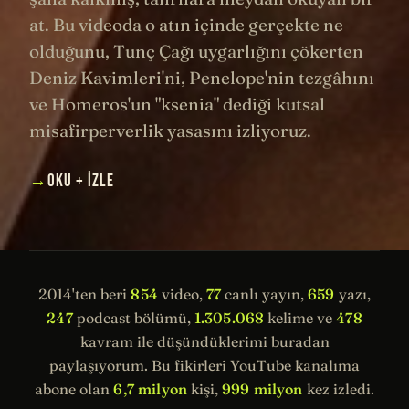
at. Bu videoda o atın içinde gerçekte ne
olduğunu, Tunç Çağı uygarlığını çökerten
Deniz Kavimleri'ni, Penelope'nin tezgâhını
ve Homeros'un "ksenia" dediği kutsal
misafirperverlik yasasını izliyoruz.
→
OKU + İZLE
2014'ten beri
854
video,
77
canlı yayın,
659
yazı,
247
podcast bölümü,
1.305.068
kelime ve
478
kavram ile düşündüklerimi buradan
paylaşıyorum. Bu fikirleri YouTube kanalıma
abone olan
6,7 milyon
kişi,
999 milyon
kez izledi.