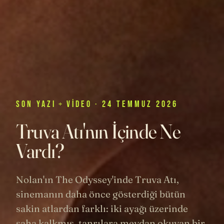
SON
YAZI
+
VIDEO
· 24 TEMMUZ 2026
Truva Atı'nın İçinde Ne
Vardı?
Nolan'ın The Odyssey'inde Truva Atı,
sinemanın daha önce gösterdiği bütün
sakin atlardan farklı: iki ayağı üzerinde
şaha kalkmış, tanrılara meydan okuyan bir