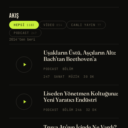
AKIŞ
HEPSI
VIDEO
CANLI YAYIN
1183
854
77
PODCAST
247
2014'ten beri
Uşakların Üstü, Aşçıların Altı:
Bach’tan Beethoven’a
PODCAST
BÖLÜM
247
SANAT
MÜZIK
30 DK
Liseden Yönetmen Koltuğuna:
Yeni Yaratıcı Endüstri
PODCAST
BÖLÜM 246
32 DK
Truva Atı'nın İçinde Ne Vardı?