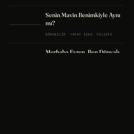
Senin Mavin Benimkiyle Aynı
mı?
NÖROBILIM
YAPAY ZEKA
FELSEFE
Merhaba Evren, Ben Dünyalı
PODCAST
BÖLÜM
242
UZAY
FELSEFE
26 DK
Bir Rüya Kaç Füze Eder?
PODCAST
BÖLÜM 241
UZAY
TARIH
32
DK
Sisin İçinde Bir Şey Yaşıyor