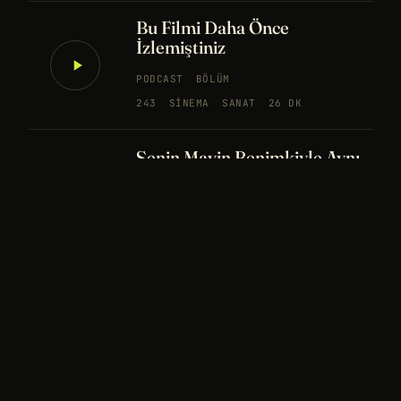
Bu Filmi Daha Önce
İzlemiştiniz
PODCAST
BÖLÜM
243
SINEMA
SANAT
26 DK
Senin Mavin Benimkiyle Aynı
mı?
NÖROBILIM
YAPAY ZEKA
FELSEFE
Merhaba Evren, Ben Dünyalı
PODCAST
BÖLÜM
242
UZAY
FELSEFE
26 DK
Bir Rüya Kaç Füze Eder?