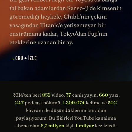
fal bakan adamlardan Senso-ji'de kimsenin
göremediği heykele, Ghibli'nin çekim
yasağından Titanic'e yetişemeyen bir
enstrümana kadar, Tokyo'dan Fuji'nin
eteklerine uzanan bir ay.
→
OKU + İZLE
2014'ten beri
855
video,
77
canlı yayın,
660
yazı,
247
podcast bölümü,
1.309.074
kelime ve
502
kavram ile düşündüklerimi buradan
paylaşıyorum. Bu fikirleri YouTube kanalıma
abone olan
6,7 milyon
kişi,
1 milyar
kez izledi.