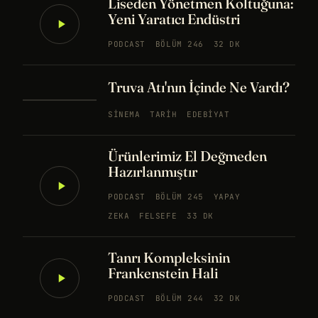
Liseden Yönetmen Koltuğuna:
Yeni Yaratıcı Endüstri
PODCAST
BÖLÜM 246
32 DK
Truva Atı'nın İçinde Ne Vardı?
SINEMA
TARIH
EDEBIYAT
Ürünlerimiz El Değmeden
Hazırlanmıştır
PODCAST
BÖLÜM 245
YAPAY
ZEKA
FELSEFE
33 DK
Tanrı Kompleksinin
Frankenstein Hali
PODCAST
BÖLÜM 244
32 DK