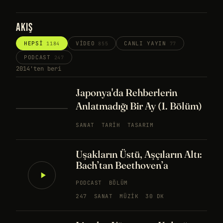
AKIŞ
HEPSI
VIDEO
CANLI YAYIN
1184
855
77
PODCAST
247
2014'ten beri
Japonya'da Rehberlerin
Anlatmadığı Bir Ay (1. Bölüm)
SANAT
TARIH
TASARIM
Uşakların Üstü, Aşçıların Altı:
Bach’tan Beethoven’a
PODCAST
BÖLÜM
247
SANAT
MÜZIK
30 DK