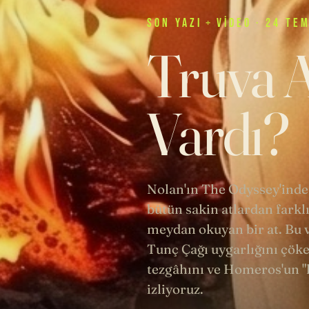
SON
YAZI
+
VIDEO
· 24 TE
Truva A
Vardı?
Nolan'ın The Odyssey'inde
bütün sakin atlardan farklı
meydan okuyan bir at. Bu v
Tunç Çağı uygarlığını çöke
tezgâhını ve Homeros'un "k
izliyoruz.