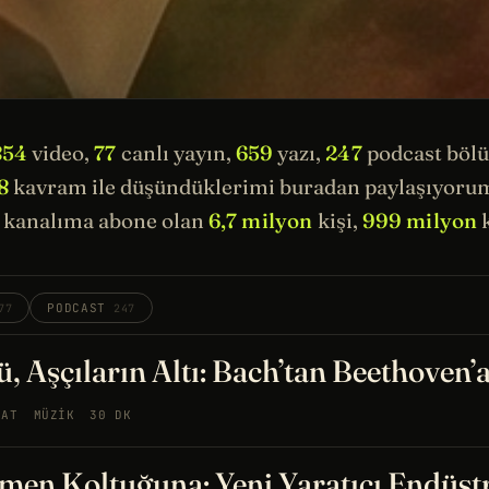
854
video,
77
canlı yayın,
659
yazı,
247
podcast böl
8
kavram ile düşündüklerimi buradan paylaşıyorum.
kanalıma abone olan
6,7 milyon
kişi,
999 milyon
k
PODCAST
77
247
, Aşçıların Altı: Bach’tan Beethoven’
NAT
MÜZIK
30 DK
men Koltuğuna: Yeni Yaratıcı Endüst