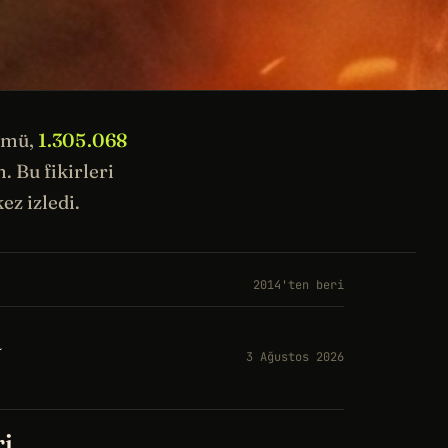
ümü,
1.305.068
 Bu fikirleri
ez izledi.
2014'ten beri
a
3 Ağustos 2026
ri