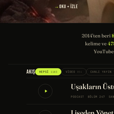
→
OKU + İZLE
2014'ten beri
kelime ve
47
YouTube 
AKIŞ
HEPSI
VIDEO
CANLI YAYIN
1183
854
Uşakların Üstü
PODCAST
BÖLÜM 247
SA
Liseden Yönet