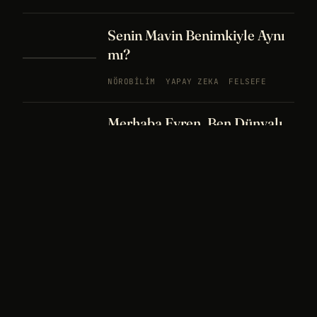
Senin Mavin Benimkiyle Aynı
mı?
NÖROBILIM
YAPAY ZEKA
FELSEFE
Merhaba Evren, Ben Dünyalı
PODCAST
BÖLÜM
242
UZAY
FELSEFE
26 DK
Bir Rüya Kaç Füze Eder?
PODCAST
BÖLÜM 241
UZAY
TARIH
32
DK
Sisin İçinde Bir Şey Yaşıyor