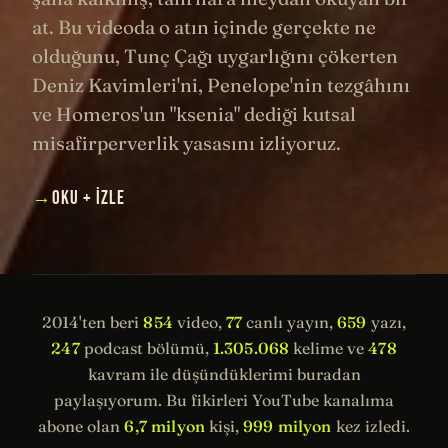
at. Bu videoda o atın içinde gerçekte ne
olduğunu, Tunç Çağı uygarlığını çökerten
Deniz Kavimleri'ni, Penelope'nin tezgâhını
ve Homeros'un "ksenia" dediği kutsal
misafirperverlik yasasını izliyoruz.
→
OKU + İZLE
2014'ten beri
854
video,
77
canlı yayın,
659
yazı,
247
podcast bölümü,
1.305.068
kelime ve
478
kavram ile düşündüklerimi buradan
paylaşıyorum. Bu fikirleri YouTube kanalıma
abone olan
6,7 milyon
kişi,
999 milyon
kez izledi.