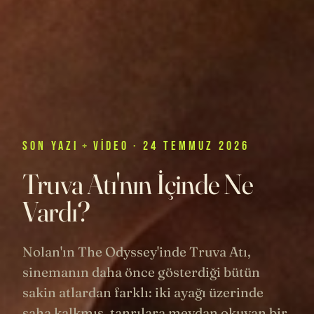
SON
YAZI
+
VIDEO
· 24 TEMMUZ 2026
Truva Atı'nın İçinde Ne
Vardı?
Nolan'ın The Odyssey'inde Truva Atı,
sinemanın daha önce gösterdiği bütün
sakin atlardan farklı: iki ayağı üzerinde
şaha kalkmış, tanrılara meydan okuyan bir