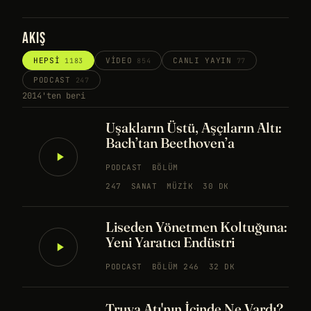
AKIŞ
HEPSI
VIDEO
CANLI YAYIN
1183
854
77
PODCAST
247
2014'ten beri
Uşakların Üstü, Aşçıların Altı:
Bach’tan Beethoven’a
PODCAST
BÖLÜM
247
SANAT
MÜZIK
30 DK
Liseden Yönetmen Koltuğuna:
Yeni Yaratıcı Endüstri
PODCAST
BÖLÜM 246
32 DK
Truva Atı'nın İçinde Ne Vardı?