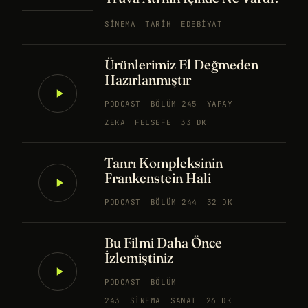
SINEMA
TARIH
EDEBIYAT
Ürünlerimiz El Değmeden
Hazırlanmıştır
PODCAST
BÖLÜM 245
YAPAY
ZEKA
FELSEFE
33 DK
Tanrı Kompleksinin
Frankenstein Hali
PODCAST
BÖLÜM 244
32 DK
Bu Filmi Daha Önce
İzlemiştiniz
PODCAST
BÖLÜM
243
SINEMA
SANAT
26 DK