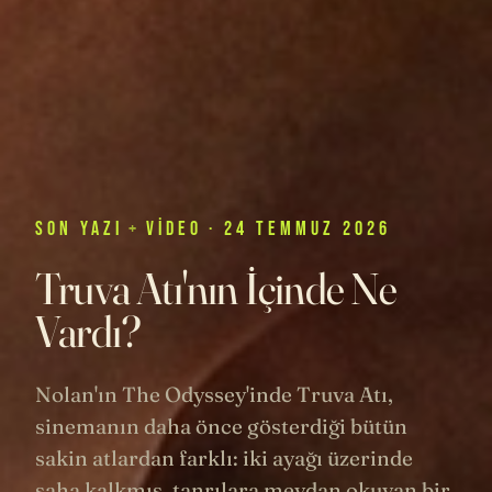
SON
YAZI
+
VIDEO
· 24 TEMMUZ 2026
Truva Atı'nın İçinde Ne
Vardı?
Nolan'ın The Odyssey'inde Truva Atı,
sinemanın daha önce gösterdiği bütün
sakin atlardan farklı: iki ayağı üzerinde
şaha kalkmış, tanrılara meydan okuyan bir