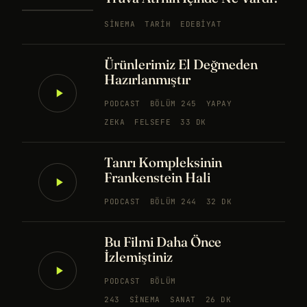
SINEMA
TARIH
EDEBIYAT
Ürünlerimiz El Değmeden
Hazırlanmıştır
PODCAST
BÖLÜM 245
YAPAY
ZEKA
FELSEFE
33 DK
Tanrı Kompleksinin
Frankenstein Hali
PODCAST
BÖLÜM 244
32 DK
Bu Filmi Daha Önce
İzlemiştiniz
PODCAST
BÖLÜM
243
SINEMA
SANAT
26 DK