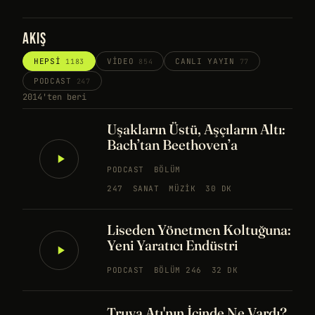
AKIŞ
HEPSI
VIDEO
CANLI YAYIN
1183
854
77
PODCAST
247
2014'ten beri
Uşakların Üstü, Aşçıların Altı:
Bach’tan Beethoven’a
PODCAST
BÖLÜM
247
SANAT
MÜZIK
30 DK
Liseden Yönetmen Koltuğuna:
Yeni Yaratıcı Endüstri
PODCAST
BÖLÜM 246
32 DK
Truva Atı'nın İçinde Ne Vardı?