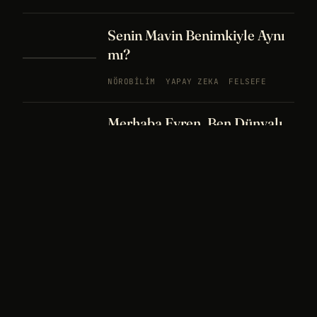
Senin Mavin Benimkiyle Aynı
mı?
NÖROBILIM
YAPAY ZEKA
FELSEFE
Merhaba Evren, Ben Dünyalı
PODCAST
BÖLÜM
242
UZAY
FELSEFE
26 DK
Bir Rüya Kaç Füze Eder?
PODCAST
BÖLÜM 241
UZAY
TARIH
32
DK
Sisin İçinde Bir Şey Yaşıyor