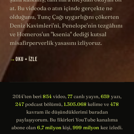
at. Bu videoda o atın içinde gerçekte ne
olduğunu, Tunç Çağı uygarlığını çökerten
Deniz Kavimleri'ni, Penelope'nin tezgâhını
ve Homeros'un "ksenia" dediği kutsal
misafirperverlik yasasını izliyoruz.
→
OKU + İZLE
2014'ten beri
854
video,
77
canlı yayın,
659
yazı,
247
podcast bölümü,
1.305.068
kelime ve
478
kavram ile düşündüklerimi buradan
paylaşıyorum. Bu fikirleri YouTube kanalıma
abone olan
6,7 milyon
kişi,
999 milyon
kez izledi.