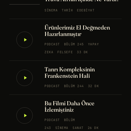
SINEMA
TARIH
EDEBIYAT
Ürünlerimiz El Değmeden
Hazırlanmıştır
PODCAST
BÖLÜM 245
YAPAY
ZEKA
FELSEFE
33 DK
Tanrı Kompleksinin
Frankenstein Hali
PODCAST
BÖLÜM 244
32 DK
Bu Filmi Daha Önce
İzlemiştiniz
PODCAST
BÖLÜM
243
SINEMA
SANAT
26 DK