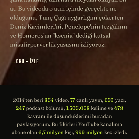
at. Bu videoda o atın içinde gerçekte ne
olduğunu, Tunç Çağı uygarlığını çökerten
Deniz Kavimleri'ni, Penelope'nin tezgâhını
ve Homeros'un "ksenia" dediği kutsal
misafirperverlik yasasını izliyoruz.
→
OKU + İZLE
2014'ten beri
854
video,
77
canlı yayın,
659
yazı,
247
podcast bölümü,
1.305.068
kelime ve
478
kavram ile düşündüklerimi buradan
paylaşıyorum. Bu fikirleri YouTube kanalıma
abone olan
6,7 milyon
kişi,
999 milyon
kez izledi.