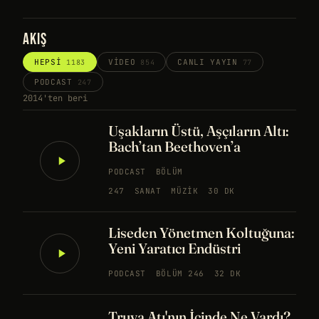
AKIŞ
HEPSI
VIDEO
CANLI YAYIN
1183
854
77
PODCAST
247
2014'ten beri
Uşakların Üstü, Aşçıların Altı:
Bach’tan Beethoven’a
PODCAST
BÖLÜM
247
SANAT
MÜZIK
30 DK
Liseden Yönetmen Koltuğuna:
Yeni Yaratıcı Endüstri
PODCAST
BÖLÜM 246
32 DK
Truva Atı'nın İçinde Ne Vardı?