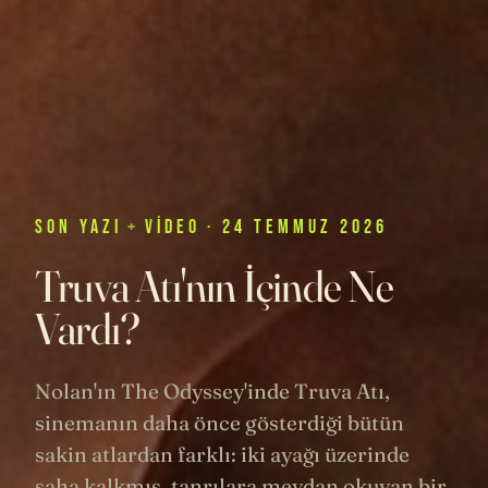
SON
YAZI
+
VIDEO
· 24 TEMMUZ 2026
Truva Atı'nın İçinde Ne
Vardı?
Nolan'ın The Odyssey'inde Truva Atı,
sinemanın daha önce gösterdiği bütün
sakin atlardan farklı: iki ayağı üzerinde
şaha kalkmış, tanrılara meydan okuyan bir