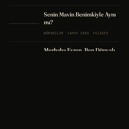
Senin Mavin Benimkiyle Aynı
mı?
NÖROBILIM
YAPAY ZEKA
FELSEFE
Merhaba Evren, Ben Dünyalı
PODCAST
BÖLÜM
242
UZAY
FELSEFE
26 DK
Bir Rüya Kaç Füze Eder?
PODCAST
BÖLÜM 241
UZAY
TARIH
32
DK
Sisin İçinde Bir Şey Yaşıyor