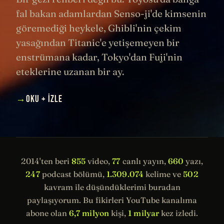
fal bakan adamlardan Senso-ji'de kimsenin
göremediği heykele, Ghibli'nin çekim
yasağından Titanic'e yetişemeyen bir
enstrümana kadar, Tokyo'dan Fuji'nin
eteklerine uzanan bir ay.
→
OKU + İZLE
2014'ten beri
855
video,
77
canlı yayın,
660
yazı,
247
podcast bölümü,
1.309.074
kelime ve
502
kavram ile düşündüklerimi buradan
paylaşıyorum. Bu fikirleri YouTube kanalıma
abone olan
6,7 milyon
kişi,
1 milyar
kez izledi.