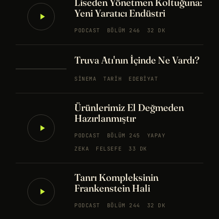
Liseden Yönetmen Koltuğuna:
Yeni Yaratıcı Endüstri
PODCAST
BÖLÜM 246
32 DK
Truva Atı'nın İçinde Ne Vardı?
SINEMA
TARIH
EDEBIYAT
Ürünlerimiz El Değmeden
Hazırlanmıştır
PODCAST
BÖLÜM 245
YAPAY
ZEKA
FELSEFE
33 DK
Tanrı Kompleksinin
Frankenstein Hali
PODCAST
BÖLÜM 244
32 DK