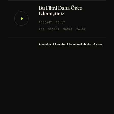
Bu Filmi Daha Önce
İzlemiştiniz
PODCAST
BÖLÜM
243
SINEMA
SANAT
26 DK
Senin Mavin Benimkiyle Aynı
mı?
NÖROBILIM
YAPAY ZEKA
FELSEFE
Merhaba Evren, Ben Dünyalı
PODCAST
BÖLÜM
242
UZAY
FELSEFE
26 DK
Bir Rüya Kaç Füze Eder?