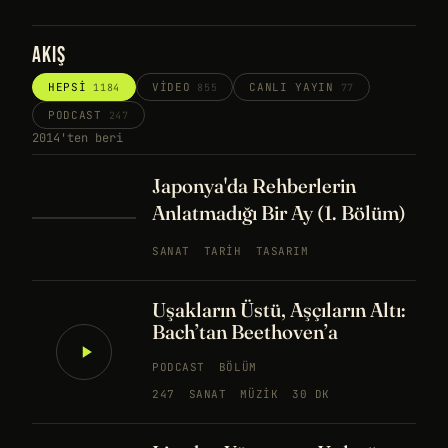
AKIŞ
HEPSI
VIDEO
CANLI YAYIN
1184
855
77
PODCAST
247
2014'ten beri
Japonya'da Rehberlerin
Anlatmadığı Bir Ay (1. Bölüm)
SANAT
TARIH
TASARIM
Uşakların Üstü, Aşçıların Altı:
Bach’tan Beethoven’a
PODCAST
BÖLÜM
247
SANAT
MÜZIK
30 DK