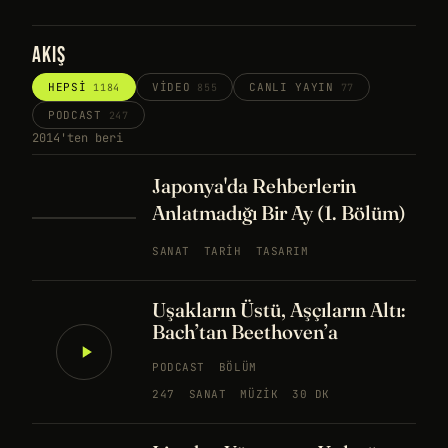
AKIŞ
HEPSI
VIDEO
CANLI YAYIN
1184
855
77
PODCAST
247
2014'ten beri
Japonya'da Rehberlerin
Anlatmadığı Bir Ay (1. Bölüm)
SANAT
TARIH
TASARIM
Uşakların Üstü, Aşçıların Altı:
Bach’tan Beethoven’a
PODCAST
BÖLÜM
247
SANAT
MÜZIK
30 DK