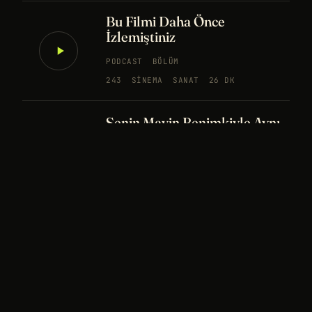
Bu Filmi Daha Önce
İzlemiştiniz
PODCAST
BÖLÜM
243
SINEMA
SANAT
26 DK
Senin Mavin Benimkiyle Aynı
mı?
NÖROBILIM
YAPAY ZEKA
FELSEFE
Merhaba Evren, Ben Dünyalı
PODCAST
BÖLÜM
242
UZAY
FELSEFE
26 DK
Bir Rüya Kaç Füze Eder?