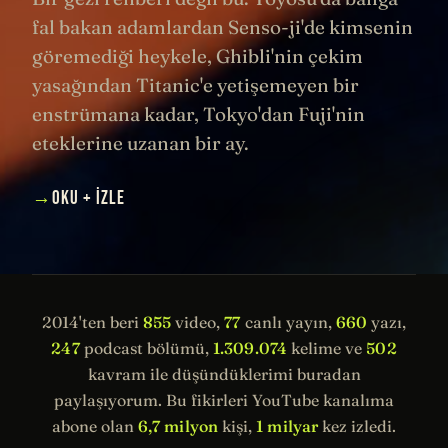
fal bakan adamlardan Senso-ji'de kimsenin
göremediği heykele, Ghibli'nin çekim
yasağından Titanic'e yetişemeyen bir
enstrümana kadar, Tokyo'dan Fuji'nin
eteklerine uzanan bir ay.
→
OKU + İZLE
2014'ten beri
855
video,
77
canlı yayın,
660
yazı,
247
podcast bölümü,
1.309.074
kelime ve
502
kavram ile düşündüklerimi buradan
paylaşıyorum. Bu fikirleri YouTube kanalıma
abone olan
6,7 milyon
kişi,
1 milyar
kez izledi.