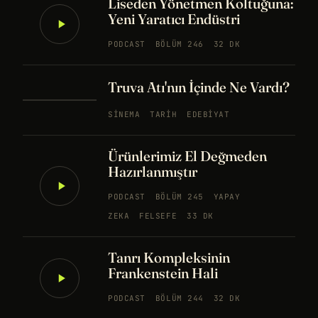
Liseden Yönetmen Koltuğuna:
Yeni Yaratıcı Endüstri
PODCAST
BÖLÜM 246
32 DK
Truva Atı'nın İçinde Ne Vardı?
SINEMA
TARIH
EDEBIYAT
Ürünlerimiz El Değmeden
Hazırlanmıştır
PODCAST
BÖLÜM 245
YAPAY
ZEKA
FELSEFE
33 DK
Tanrı Kompleksinin
Frankenstein Hali
PODCAST
BÖLÜM 244
32 DK