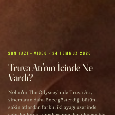
SON
YAZI
+
VIDEO
· 24 TEMMUZ 2026
Truva Atı'nın İçinde Ne
Vardı?
Nolan'ın The Odyssey'inde Truva Atı,
sinemanın daha önce gösterdiği bütün
sakin atlardan farklı: iki ayağı üzerinde
şaha kalkmış, tanrılara meydan okuyan bir