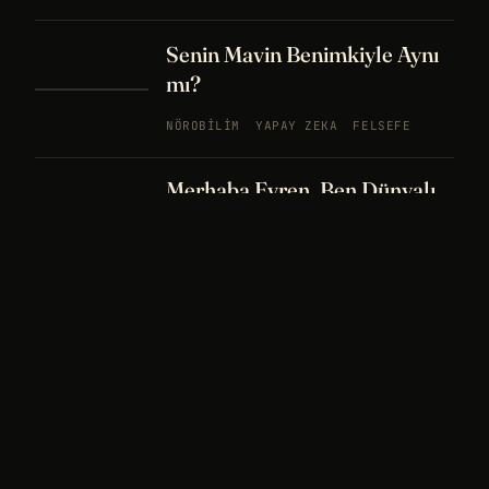
Senin Mavin Benimkiyle Aynı
mı?
NÖROBILIM
YAPAY ZEKA
FELSEFE
Merhaba Evren, Ben Dünyalı
PODCAST
BÖLÜM
242
UZAY
FELSEFE
26 DK
Bir Rüya Kaç Füze Eder?
PODCAST
BÖLÜM 241
UZAY
TARIH
32
DK
Sisin İçinde Bir Şey Yaşıyor