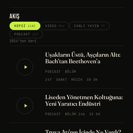
AKIŞ
HEPSI
VIDEO
CANLI YAYIN
1183
854
77
PODCAST
247
2014'ten beri
Uşakların Üstü, Aşçıların Altı:
Bach’tan Beethoven’a
PODCAST
BÖLÜM
247
SANAT
MÜZIK
30 DK
Liseden Yönetmen Koltuğuna:
Yeni Yaratıcı Endüstri
PODCAST
BÖLÜM 246
32 DK
Truva Atı'nın İçinde Ne Vardı?