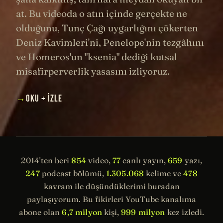
at. Bu videoda o atın içinde gerçekte ne
olduğunu, Tunç Çağı uygarlığını çökerten
Deniz Kavimleri'ni, Penelope'nin tezgâhını
ve Homeros'un "ksenia" dediği kutsal
misafirperverlik yasasını izliyoruz.
→
OKU + İZLE
2014'ten beri
854
video,
77
canlı yayın,
659
yazı,
247
podcast bölümü,
1.305.068
kelime ve
478
kavram ile düşündüklerimi buradan
paylaşıyorum. Bu fikirleri YouTube kanalıma
abone olan
6,7 milyon
kişi,
999 milyon
kez izledi.