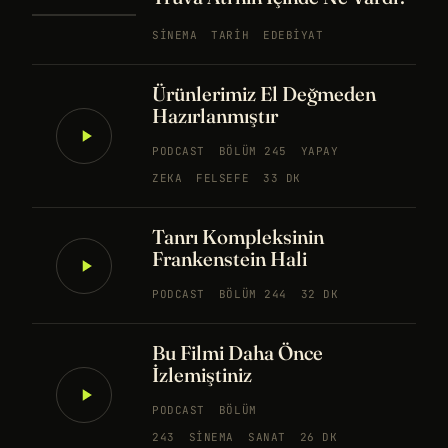
SINEMA
TARIH
EDEBIYAT
Ürünlerimiz El Değmeden
Hazırlanmıştır
PODCAST
BÖLÜM 245
YAPAY
ZEKA
FELSEFE
33 DK
Tanrı Kompleksinin
Frankenstein Hali
PODCAST
BÖLÜM 244
32 DK
Bu Filmi Daha Önce
İzlemiştiniz
PODCAST
BÖLÜM
243
SINEMA
SANAT
26 DK