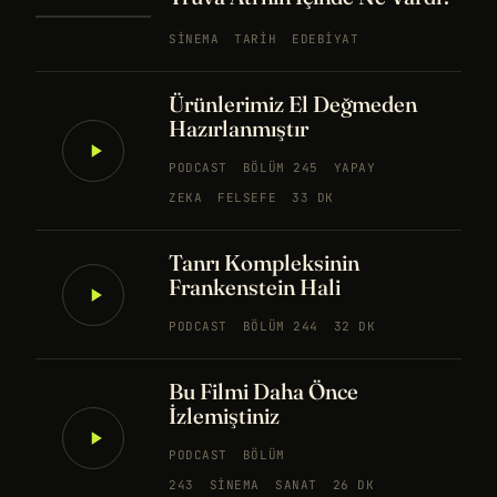
SINEMA
TARIH
EDEBIYAT
Ürünlerimiz El Değmeden
Hazırlanmıştır
PODCAST
BÖLÜM 245
YAPAY
ZEKA
FELSEFE
33 DK
Tanrı Kompleksinin
Frankenstein Hali
PODCAST
BÖLÜM 244
32 DK
Bu Filmi Daha Önce
İzlemiştiniz
PODCAST
BÖLÜM
243
SINEMA
SANAT
26 DK