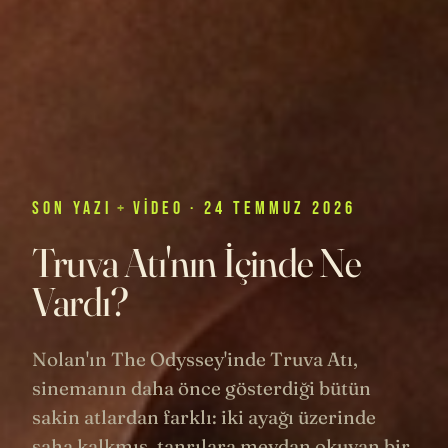
SON
YAZI
+
VIDEO
· 24 TEMMUZ 2026
Truva Atı'nın İçinde Ne
Vardı?
Nolan'ın The Odyssey'inde Truva Atı,
sinemanın daha önce gösterdiği bütün
sakin atlardan farklı: iki ayağı üzerinde
şaha kalkmış, tanrılara meydan okuyan bir