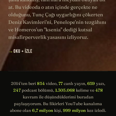
at. Bu videoda o atın içinde gerçekte ne
olduğunu, Tunç Çağı uygarlığını çökerten
Deniz Kavimleri'ni, Penelope'nin tezgâhını
ve Homeros'un "ksenia" dediği kutsal
misafirperverlik yasasını izliyoruz.
→
OKU + İZLE
2014'ten beri
854
video,
77
canlı yayın,
659
yazı,
247
podcast bölümü,
1.305.068
kelime ve
478
kavram ile düşündüklerimi buradan
paylaşıyorum. Bu fikirleri YouTube kanalıma
abone olan
6,7 milyon
kişi,
999 milyon
kez izledi.