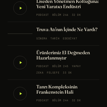
Liseden Yönetmen Koltuğuna:
Yeni Yaratıcı Endüstri
PODCAST
BÖLÜM 246
32 DK
Truva Atı'nın İçinde Ne Vardı?
SINEMA
TARIH
EDEBIYAT
Ürünlerimiz El Değmeden
Hazırlanmıştır
PODCAST
BÖLÜM 245
YAPAY
ZEKA
FELSEFE
33 DK
Tanrı Kompleksinin
Frankenstein Hali
PODCAST
BÖLÜM 244
32 DK