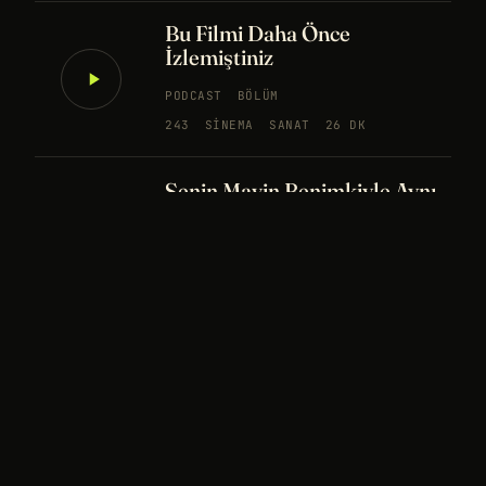
Bu Filmi Daha Önce
İzlemiştiniz
PODCAST
BÖLÜM
243
SINEMA
SANAT
26 DK
Senin Mavin Benimkiyle Aynı
mı?
NÖROBILIM
YAPAY ZEKA
FELSEFE
Merhaba Evren, Ben Dünyalı
PODCAST
BÖLÜM
242
UZAY
FELSEFE
26 DK
Bir Rüya Kaç Füze Eder?