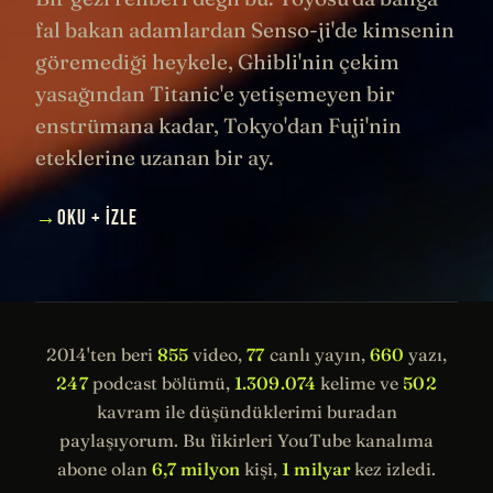
fal bakan adamlardan Senso-ji'de kimsenin
göremediği heykele, Ghibli'nin çekim
yasağından Titanic'e yetişemeyen bir
enstrümana kadar, Tokyo'dan Fuji'nin
eteklerine uzanan bir ay.
→
OKU + İZLE
2014'ten beri
855
video,
77
canlı yayın,
660
yazı,
247
podcast bölümü,
1.309.074
kelime ve
502
kavram ile düşündüklerimi buradan
paylaşıyorum. Bu fikirleri YouTube kanalıma
abone olan
6,7 milyon
kişi,
1 milyar
kez izledi.