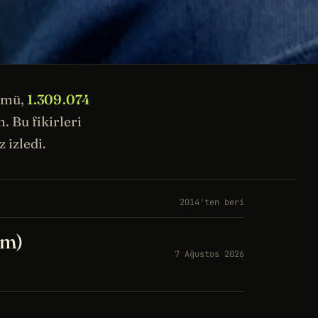
ümü,
1.309.074
 Bu fikirleri
 izledi.
2014'ten beri
üm)
7 Ağustos 2026
a