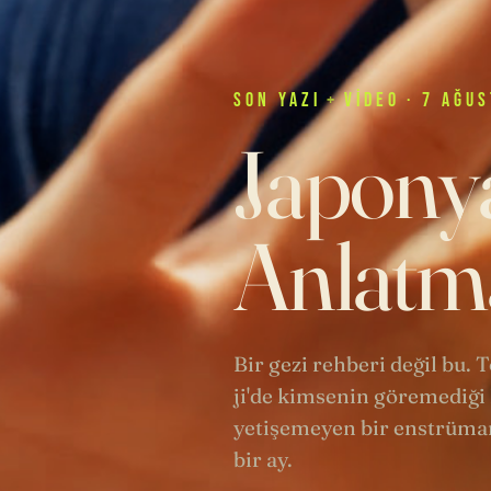
SON
YAZI
+
VIDEO
· 7 AĞUS
Japonya
Anlatma
Bir gezi rehberi değil bu.
ji'de kimsenin göremediği 
yetişemeyen bir enstrüman
bir ay.