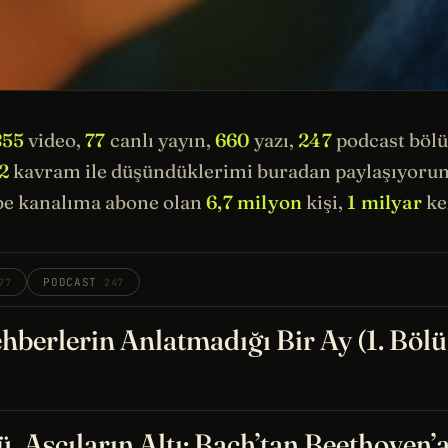
855
video,
77
canlı yayın,
660
yazı,
247
podcast böl
2
kavram ile düşündüklerimi buradan paylaşıyorum.
e kanalıma abone olan
6,7 milyon
kişi,
1 milyar
kez
PODCAST
77
247
hberlerin Anlatmadığı Bir Ay (1. Böl
, Aşçıların Altı: Bach’tan Beethoven’