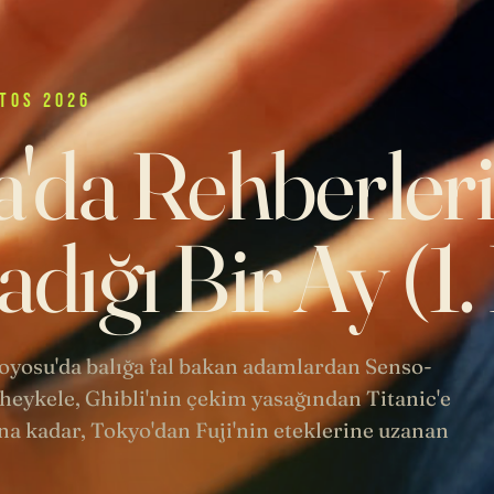
TOS 2026
'da Rehberler
dığı Bir Ay (1
 Toyosu'da balığa fal bakan adamlardan Senso-
heykele, Ghibli'nin çekim yasağından Titanic'e
a kadar, Tokyo'dan Fuji'nin eteklerine uzanan