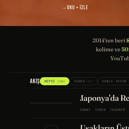
→
OKU + İZLE
2014'ten beri
kelime ve
50
YouTub
AKIŞ
HEPSI
VIDEO
CANLI YAYIN
1184
855
Japonya'da Re
SANAT
TARIH
TASARIM
Uşakların Üstü