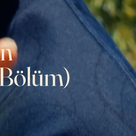
in
. Bölüm)