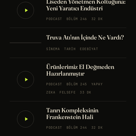
Liseden Yönetmen Koltuğuna:
Yeni Yaratıcı Endüstri
PODCAST
BÖLÜM 246
32 DK
Truva Atı'nın İçinde Ne Vardı?
SINEMA
TARIH
EDEBIYAT
Ürünlerimiz El Değmeden
Hazırlanmıştır
PODCAST
BÖLÜM 245
YAPAY
ZEKA
FELSEFE
33 DK
Tanrı Kompleksinin
Frankenstein Hali
PODCAST
BÖLÜM 244
32 DK