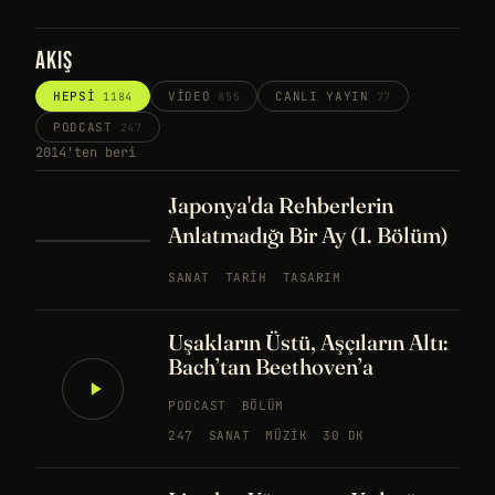
AKIŞ
HEPSI
VIDEO
CANLI YAYIN
1184
855
77
PODCAST
247
2014'ten beri
Japonya'da Rehberlerin
Anlatmadığı Bir Ay (1. Bölüm)
SANAT
TARIH
TASARIM
Uşakların Üstü, Aşçıların Altı:
Bach’tan Beethoven’a
PODCAST
BÖLÜM
247
SANAT
MÜZIK
30 DK