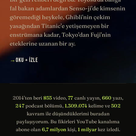
fal bakan adamlardan Senso-ji'de kimsenin
göremediği heykele, Ghibli'nin çekim
yasağından Titanic'e yetişemeyen bir
enstrümana kadar, Tokyo'dan Fuji'nin
eteklerine uzanan bir ay.
→
OKU + İZLE
2014'ten beri
855
video,
77
canlı yayın,
660
yazı,
247
podcast bölümü,
1.309.074
kelime ve
502
kavram ile düşündüklerimi buradan
paylaşıyorum. Bu fikirleri YouTube kanalıma
abone olan
6,7 milyon
kişi,
1 milyar
kez izledi.