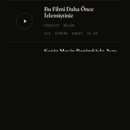
Bu Filmi Daha Önce
İzlemiştiniz
PODCAST
BÖLÜM
243
SINEMA
SANAT
26 DK
Senin Mavin Benimkiyle Aynı
mı?
NÖROBILIM
YAPAY ZEKA
FELSEFE
Merhaba Evren, Ben Dünyalı
PODCAST
BÖLÜM
242
UZAY
FELSEFE
26 DK
Bir Rüya Kaç Füze Eder?