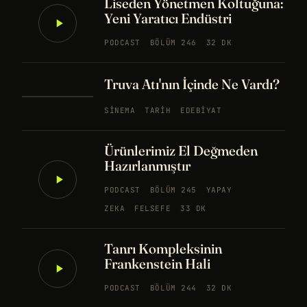
Liseden Yönetmen Koltuğuna:
Yeni Yaratıcı Endüstri
PODCAST
BÖLÜM 246
32 DK
Truva Atı'nın İçinde Ne Vardı?
SINEMA
TARIH
EDEBIYAT
Ürünlerimiz El Değmeden
Hazırlanmıştır
PODCAST
BÖLÜM 245
YAPAY
ZEKA
FELSEFE
33 DK
Tanrı Kompleksinin
Frankenstein Hali
PODCAST
BÖLÜM 244
32 DK