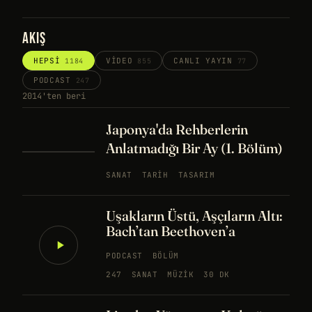
AKIŞ
HEPSI
VIDEO
CANLI YAYIN
1184
855
77
PODCAST
247
2014'ten beri
Japonya'da Rehberlerin
Anlatmadığı Bir Ay (1. Bölüm)
SANAT
TARIH
TASARIM
Uşakların Üstü, Aşçıların Altı:
Bach’tan Beethoven’a
PODCAST
BÖLÜM
247
SANAT
MÜZIK
30 DK