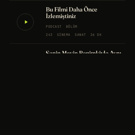
Bu Filmi Daha Önce
İzlemiştiniz
PODCAST
BÖLÜM
243
SINEMA
SANAT
26 DK
Senin Mavin Benimkiyle Aynı
mı?
NÖROBILIM
YAPAY ZEKA
FELSEFE
Merhaba Evren, Ben Dünyalı
PODCAST
BÖLÜM
242
UZAY
FELSEFE
26 DK
Bir Rüya Kaç Füze Eder?