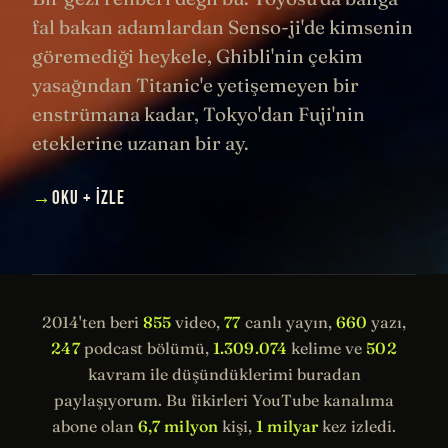
fal bakan adamlardan Senso-ji'de kimsenin
göremediği heykele, Ghibli'nin çekim
yasağından Titanic'e yetişemeyen bir
enstrümana kadar, Tokyo'dan Fuji'nin
eteklerine uzanan bir ay.
→
OKU + İZLE
2014'ten beri
855
video,
77
canlı yayın,
660
yazı,
247
podcast bölümü,
1.309.074
kelime ve
502
kavram ile düşündüklerimi buradan
paylaşıyorum. Bu fikirleri YouTube kanalıma
abone olan
6,7 milyon
kişi,
1 milyar
kez izledi.