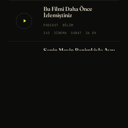
Bu Filmi Daha Önce
İzlemiştiniz
PODCAST
BÖLÜM
243
SINEMA
SANAT
26 DK
Senin Mavin Benimkiyle Aynı
mı?
NÖROBILIM
YAPAY ZEKA
FELSEFE
Merhaba Evren, Ben Dünyalı
PODCAST
BÖLÜM
242
UZAY
FELSEFE
26 DK
Bir Rüya Kaç Füze Eder?