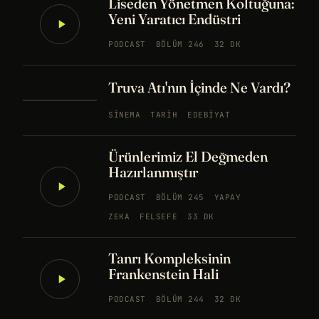
Liseden Yönetmen Koltuğuna:
Yeni Yaratıcı Endüstri
PODCAST
BÖLÜM 246
32 DK
Truva Atı'nın İçinde Ne Vardı?
SINEMA
TARIH
EDEBIYAT
Ürünlerimiz El Değmeden
Hazırlanmıştır
PODCAST
BÖLÜM 245
YAPAY
ZEKA
FELSEFE
33 DK
Tanrı Kompleksinin
Frankenstein Hali
PODCAST
BÖLÜM 244
32 DK