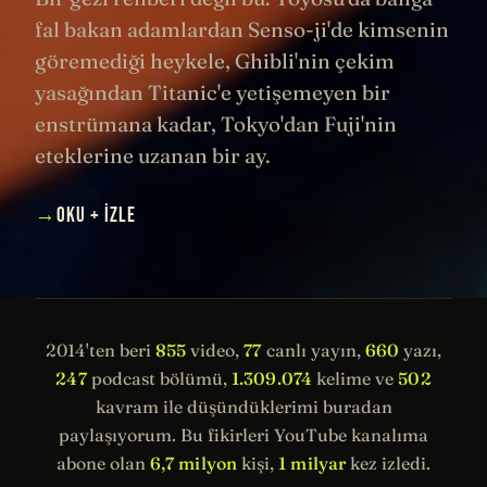
fal bakan adamlardan Senso-ji'de kimsenin
göremediği heykele, Ghibli'nin çekim
yasağından Titanic'e yetişemeyen bir
enstrümana kadar, Tokyo'dan Fuji'nin
eteklerine uzanan bir ay.
→
OKU + İZLE
2014'ten beri
855
video,
77
canlı yayın,
660
yazı,
247
podcast bölümü,
1.309.074
kelime ve
502
kavram ile düşündüklerimi buradan
paylaşıyorum. Bu fikirleri YouTube kanalıma
abone olan
6,7 milyon
kişi,
1 milyar
kez izledi.