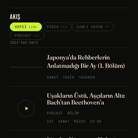
AKIŞ
HEPSI
VIDEO
CANLI YAYIN
1184
855
77
PODCAST
247
2014'ten beri
Japonya'da Rehberlerin
Anlatmadığı Bir Ay (1. Bölüm)
SANAT
TARIH
TASARIM
Uşakların Üstü, Aşçıların Altı:
Bach’tan Beethoven’a
PODCAST
BÖLÜM
247
SANAT
MÜZIK
30 DK