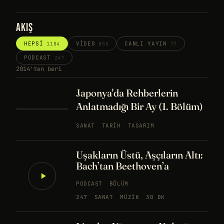
AKIŞ
HEPSI
VIDEO
CANLI YAYIN
1184
855
77
PODCAST
247
2014'ten beri
Japonya'da Rehberlerin
Anlatmadığı Bir Ay (1. Bölüm)
SANAT
TARIH
TASARIM
Uşakların Üstü, Aşçıların Altı:
Bach’tan Beethoven’a
PODCAST
BÖLÜM
247
SANAT
MÜZIK
30 DK