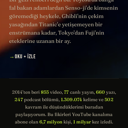
fal bakan adamlardan Senso-ji'de kimsenin
göremediği heykele, Ghibli'nin çekim
yasağından Titanic'e yetişemeyen bir
enstrümana kadar, Tokyo'dan Fuji'nin
eteklerine uzanan bir ay.
→
OKU + İZLE
2014'ten beri
855
video,
77
canlı yayın,
660
yazı,
247
podcast bölümü,
1.309.074
kelime ve
502
kavram ile düşündüklerimi buradan
paylaşıyorum. Bu fikirleri YouTube kanalıma
abone olan
6,7 milyon
kişi,
1 milyar
kez izledi.