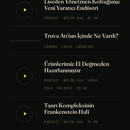
Liseden Yönetmen Koltuğuna:
Yeni Yaratıcı Endüstri
PODCAST
BÖLÜM 246
32 DK
Truva Atı'nın İçinde Ne Vardı?
SINEMA
TARIH
EDEBIYAT
Ürünlerimiz El Değmeden
Hazırlanmıştır
PODCAST
BÖLÜM 245
YAPAY
ZEKA
FELSEFE
33 DK
Tanrı Kompleksinin
Frankenstein Hali
PODCAST
BÖLÜM 244
32 DK