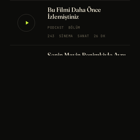
Bu Filmi Daha Önce
İzlemiştiniz
PODCAST
BÖLÜM
243
SINEMA
SANAT
26 DK
Senin Mavin Benimkiyle Aynı
mı?
NÖROBILIM
YAPAY ZEKA
FELSEFE
Merhaba Evren, Ben Dünyalı
PODCAST
BÖLÜM
242
UZAY
FELSEFE
26 DK
Bir Rüya Kaç Füze Eder?