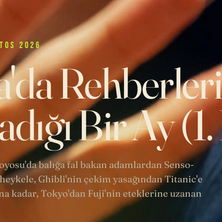
TOS 2026
'da Rehberler
dığı Bir Ay (1
 Toyosu'da balığa fal bakan adamlardan Senso-
heykele, Ghibli'nin çekim yasağından Titanic'e
a kadar, Tokyo'dan Fuji'nin eteklerine uzanan