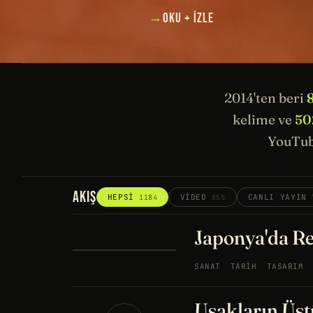
→
OKU + İZLE
2014'ten beri
kelime ve
50
YouTub
AKIŞ
HEPSI
VIDEO
CANLI YAYIN
1184
855
Japonya'da Re
SANAT
TARIH
TASARIM
Uşakların Üstü