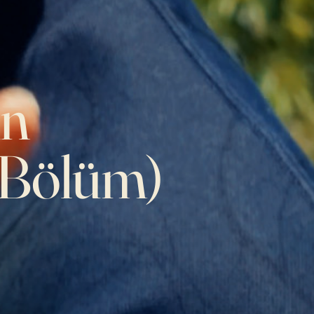
in
. Bölüm)