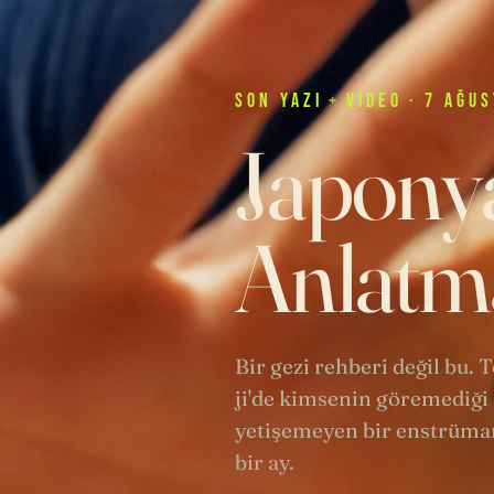
SON
YAZI
+
VIDEO
· 7 AĞUS
Japonya
Anlatma
Bir gezi rehberi değil bu.
ji'de kimsenin göremediği 
yetişemeyen bir enstrüman
bir ay.