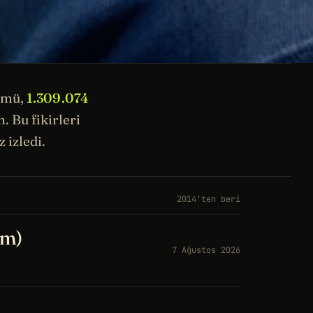
ümü,
1.309.074
 Bu fikirleri
 izledi.
2014'ten beri
üm)
7 Ağustos 2026
a