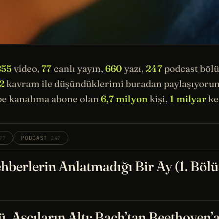
855
video,
77
canlı yayın,
660
yazı,
247
podcast böl
2
kavram ile düşündüklerimi buradan paylaşıyorum.
e kanalıma abone olan
6,7 milyon
kişi,
1 milyar
kez
PODCAST
77
247
hberlerin Anlatmadığı Bir Ay (1. Böl
, Aşçıların Altı: Bach’tan Beethoven’