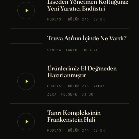
Liseden Yönetmen Koltuğuna:
Yeni Yaratıcı Endüstri
PODCAST
BÖLÜM 246
32 DK
Truva Atı'nın İçinde Ne Vardı?
SINEMA
TARIH
EDEBIYAT
Ürünlerimiz El Değmeden
Hazırlanmıştır
PODCAST
BÖLÜM 245
YAPAY
ZEKA
FELSEFE
33 DK
Tanrı Kompleksinin
Frankenstein Hali
PODCAST
BÖLÜM 244
32 DK