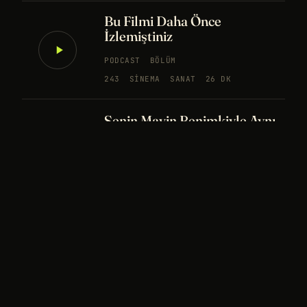
Bu Filmi Daha Önce
İzlemiştiniz
PODCAST
BÖLÜM
243
SINEMA
SANAT
26 DK
Senin Mavin Benimkiyle Aynı
mı?
NÖROBILIM
YAPAY ZEKA
FELSEFE
Merhaba Evren, Ben Dünyalı
PODCAST
BÖLÜM
242
UZAY
FELSEFE
26 DK
Bir Rüya Kaç Füze Eder?