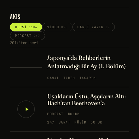
AKIŞ
HEPSI
VIDEO
CANLI YAYIN
1184
855
77
PODCAST
247
2014'ten beri
Japonya'da Rehberlerin
Anlatmadığı Bir Ay (1. Bölüm)
SANAT
TARIH
TASARIM
Uşakların Üstü, Aşçıların Altı:
Bach’tan Beethoven’a
PODCAST
BÖLÜM
247
SANAT
MÜZIK
30 DK