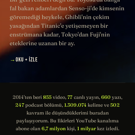
fal bakan adamlardan Senso-ji'de kimsenin
göremediği heykele, Ghibli'nin çekim
yasağından Titanic'e yetişemeyen bir
enstrümana kadar, Tokyo'dan Fuji'nin
eteklerine uzanan bir ay.
→
OKU + İZLE
2014'ten beri
855
video,
77
canlı yayın,
660
yazı,
247
podcast bölümü,
1.309.074
kelime ve
502
kavram ile düşündüklerimi buradan
paylaşıyorum. Bu fikirleri YouTube kanalıma
abone olan
6,7 milyon
kişi,
1 milyar
kez izledi.