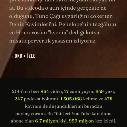
at. Bu videoda o atın içinde gerçekte ne
olduğunu, Tunç Çağı uygarlığını çökerten
Deniz Kavimleri'ni, Penelope'nin tezgâhını
ve Homeros'un "ksenia" dediği kutsal
misafirperverlik yasasını izliyoruz.
→
OKU + İZLE
2014'ten beri
854
video,
77
canlı yayın,
659
yazı,
247
podcast bölümü,
1.305.068
kelime ve
478
kavram ile düşündüklerimi buradan
paylaşıyorum. Bu fikirleri YouTube kanalıma
abone olan
6,7 milyon
kişi,
999 milyon
kez izledi.