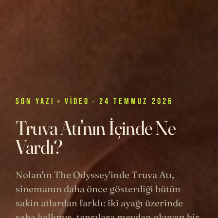
SON
YAZI
+
VIDEO
· 24 TEMMUZ 2026
Truva Atı'nın İçinde Ne
Vardı?
Nolan'ın The Odyssey'inde Truva Atı,
sinemanın daha önce gösterdiği bütün
sakin atlardan farklı: iki ayağı üzerinde
şaha kalkmış, tanrılara meydan okuyan bir