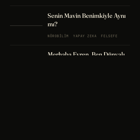
Senin Mavin Benimkiyle Aynı
mı?
NÖROBILIM
YAPAY ZEKA
FELSEFE
Merhaba Evren, Ben Dünyalı
PODCAST
BÖLÜM
242
UZAY
FELSEFE
26 DK
Bir Rüya Kaç Füze Eder?
PODCAST
BÖLÜM 241
UZAY
TARIH
32
DK
Sisin İçinde Bir Şey Yaşıyor