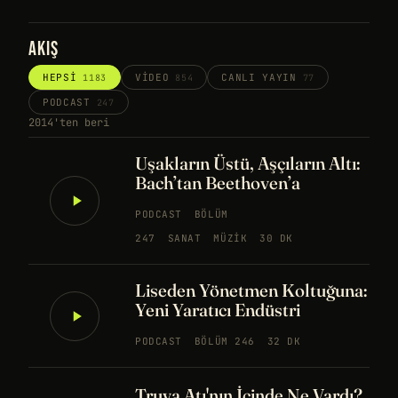
AKIŞ
HEPSI
VIDEO
CANLI YAYIN
1183
854
77
PODCAST
247
2014'ten beri
Uşakların Üstü, Aşçıların Altı:
Bach’tan Beethoven’a
PODCAST
BÖLÜM
247
SANAT
MÜZIK
30 DK
Liseden Yönetmen Koltuğuna:
Yeni Yaratıcı Endüstri
PODCAST
BÖLÜM 246
32 DK
Truva Atı'nın İçinde Ne Vardı?