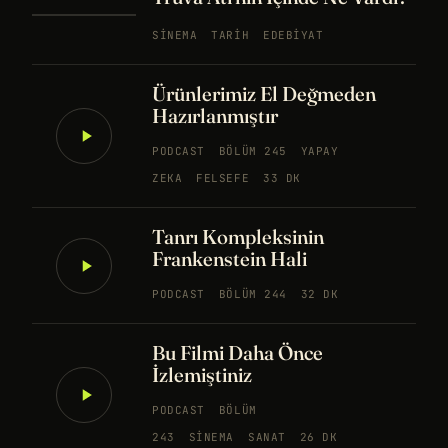
SINEMA
TARIH
EDEBIYAT
Ürünlerimiz El Değmeden
Hazırlanmıştır
PODCAST
BÖLÜM 245
YAPAY
ZEKA
FELSEFE
33 DK
Tanrı Kompleksinin
Frankenstein Hali
PODCAST
BÖLÜM 244
32 DK
Bu Filmi Daha Önce
İzlemiştiniz
PODCAST
BÖLÜM
243
SINEMA
SANAT
26 DK