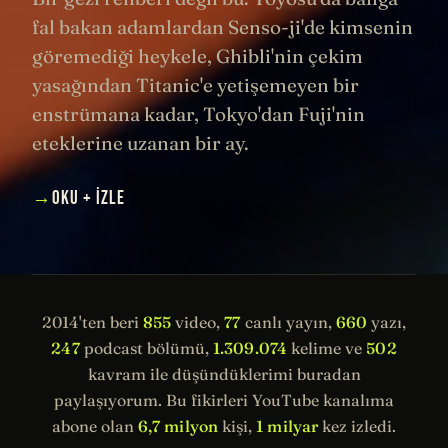
fal bakan adamlardan Senso-ji'de kimsenin
göremediği heykele, Ghibli'nin çekim
yasağından Titanic'e yetişemeyen bir
enstrümana kadar, Tokyo'dan Fuji'nin
eteklerine uzanan bir ay.
→
OKU + İZLE
2014'ten beri
855
video,
77
canlı yayın,
660
yazı,
247
podcast bölümü,
1.309.074
kelime ve
502
kavram ile düşündüklerimi buradan
paylaşıyorum. Bu fikirleri YouTube kanalıma
abone olan
6,7 milyon
kişi,
1 milyar
kez izledi.