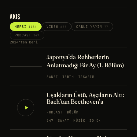
AKIŞ
HEPSI
VIDEO
CANLI YAYIN
1184
855
77
PODCAST
247
2014'ten beri
Japonya'da Rehberlerin
Anlatmadığı Bir Ay (1. Bölüm)
SANAT
TARIH
TASARIM
Uşakların Üstü, Aşçıların Altı:
Bach’tan Beethoven’a
PODCAST
BÖLÜM
247
SANAT
MÜZIK
30 DK