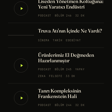
Liseden Yönetmen Koltuğuna:
Yeni Yaratıcı Endüstri
PODCAST
BÖLÜM 246
32 DK
Truva Atı'nın İçinde Ne Vardı?
SINEMA
TARIH
EDEBIYAT
Ürünlerimiz El Değmeden
Hazırlanmıştır
PODCAST
BÖLÜM 245
YAPAY
ZEKA
FELSEFE
33 DK
Tanrı Kompleksinin
Frankenstein Hali
PODCAST
BÖLÜM 244
32 DK