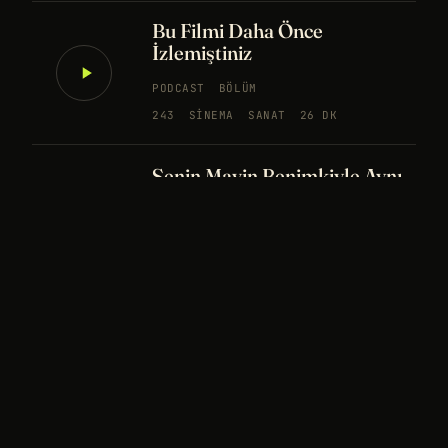
Bu Filmi Daha Önce
İzlemiştiniz
PODCAST
BÖLÜM
243
SINEMA
SANAT
26 DK
Senin Mavin Benimkiyle Aynı
mı?
NÖROBILIM
YAPAY ZEKA
FELSEFE
Merhaba Evren, Ben Dünyalı
PODCAST
BÖLÜM
242
UZAY
FELSEFE
26 DK
Bir Rüya Kaç Füze Eder?